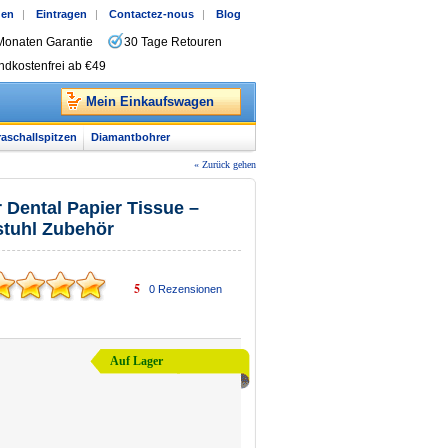
gen
|
Eintragen
|
Contactez-nous
|
Blog
Monaten Garantie
30 Tage Retouren
ndkostenfrei ab €49
Mein Einkaufswagen
raschallspitzen
Diamantbohrer
« Zurück gehen
 Dental Papier Tissue –
tstuhl Zubehör
5
0
Rezensionen
Auf Lager