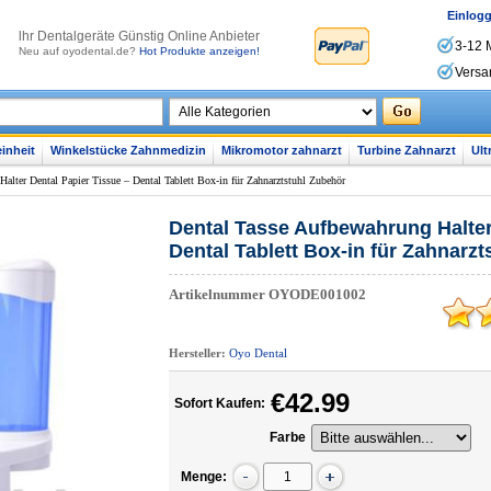
Einlog
lhr Dentalgeräte Günstig Online Anbieter
3-12 
Neu auf oyodental.de?
Hot Produkte anzeigen!
Versa
inheit
Winkelstücke Zahnmedizin
Mikromotor zahnarzt
Turbine Zahnarzt
Ult
alter Dental Papier Tissue – Dental Tablett Box-in für Zahnarztstuhl Zubehör
Dental Tasse Aufbewahrung Halter
Dental Tablett Box-in für Zahnarz
Artikelnummer
OYODE001002
Hersteller:
Oyo Dental
€42.99
Sofort Kaufen:
Farbe
Menge: