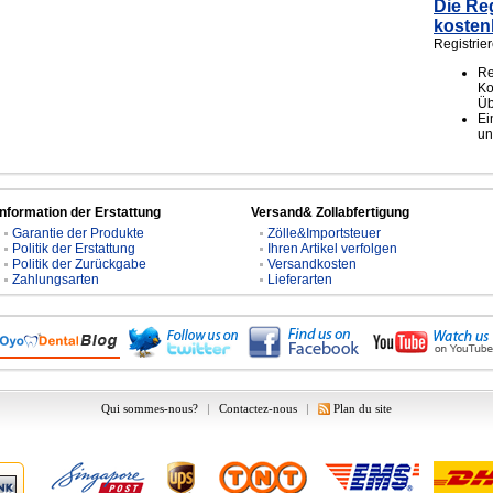
Die Reg
kosten
Registrie
Re
Ko
Üb
Ei
un
Information der Erstattung
Versand& Zollabfertigung
Garantie der Produkte
Zölle&Importsteuer
Politik der Erstattung
Ihren Artikel verfolgen
Politik der Zurückgabe
Versandkosten
Zahlungsarten
Lieferarten
Qui sommes-nous?
|
Contactez-nous
|
Plan du site