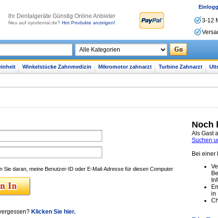
Einlog
lhr Dentalgeräte Günstig Online Anbieter
3-12 
Neu auf oyodental.de?
Hot Produkte anzeigen!
Versa
inheit
Winkelstücke Zahnmedizin
Mikromotor zahnarzt
Turbine Zahnarzt
Ult
Noch k
Als Gast 
Suchen un
Bei einer
Ve
 Sie daran, meine Benutzer-ID oder E-Mail-Adresse für diesen Computer
Be
In
Em
in
Ch
 vergessen?
Klicken Sie hier.