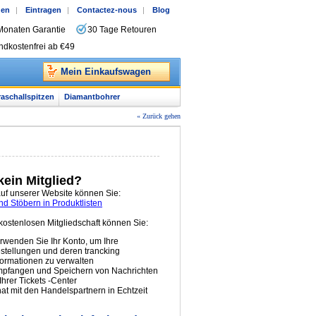
gen
|
Eintragen
|
Contactez-nous
|
Blog
Monaten Garantie
30 Tage Retouren
ndkostenfrei ab €49
Mein Einkaufswagen
raschallspitzen
Diamantbohrer
« Zurück gehen
ein Mitglied?
auf unserer Website können Sie:
d Stöbern in Produktlisten
 kostenlosen Mitgliedschaft können Sie:
rwenden Sie Ihr Konto, um Ihre
stellungen und deren trancking
formationen zu verwalten
pfangen und Speichern von Nachrichten
 Ihrer Tickets -Center
at mit den Handelspartnern in Echtzeit