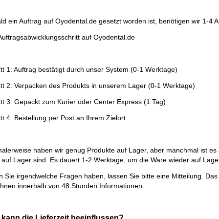
ld ein Auftrag auf Oyodental.de gesetzt worden ist, benötigen wir 1-4 
Auftragsabwicklungsschritt auf Oyodental.de
itt 1: Auftrag bestätigt durch unser System (0-1 Werktage)
itt 2: Verpacken des Produkts in unserem Lager (0-1 Werktage)
itt 3: Gepackt zum Kurier oder Center Express (1 Tag)
tt 4: Bestellung per Post an Ihrem Zielort.
alerweise haben wir genug Produkte auf Lager, aber manchmal ist es a
t auf Lager sind. Es dauert 1-2 Werktage, um die Ware wieder auf La
 Sie irgendwelche Fragen haben, lassen Sie bitte eine Mitteilung. Da
 Ihnen innerhalb von 48 Stunden Informationen.
kann die Lieferzeit beeinflussen?