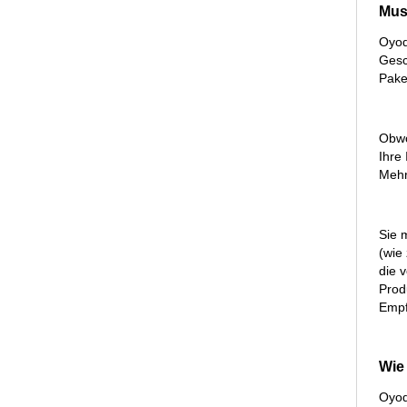
Mus
Oyod
Gesc
Pake
Obwo
Ihre
Mehr
Sie 
(wie
die 
Prod
Empf
Wie
Oyod