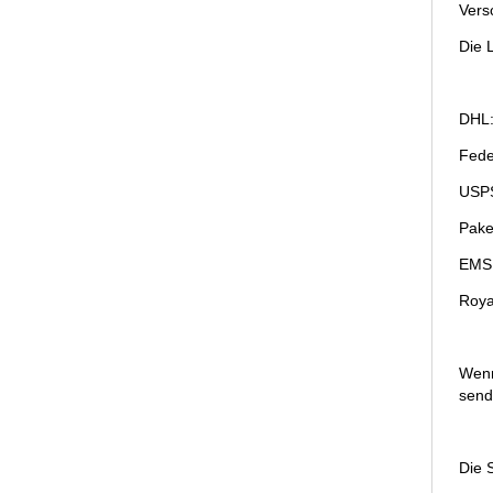
Vers
Die 
DHL:
Fede
USPS
Pake
EMS:
Roya
Wenn
send
Die 