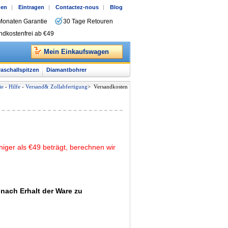
gen
|
Eintragen
|
Contactez-nous
|
Blog
Monaten Garantie
30 Tage Retouren
ndkostenfrei ab €49
Mein Einkaufswagen
raschallspitzen
Diamantbohrer
ie
-
Hilfe
-
Versand& Zollabfertigung
>
Versandkosten
iger als €49 beträgt, berechnen wir
ach Erhalt der Ware zu