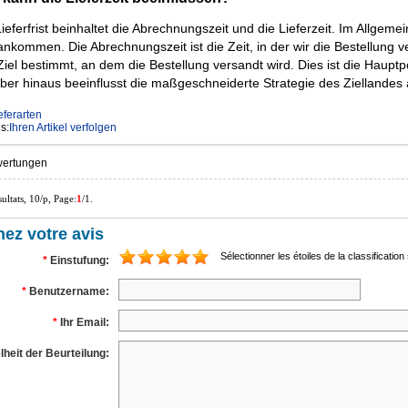
Lieferfrist beinhaltet die Abrechnungszeit und die Lieferzeit. Im Allgem
ankommen. Die Abrechnungszeit ist die Zeit, in der wir die Bestellung ve
iel bestimmt, an dem die Bestellung versandt wird. Dies ist die Hauptposi
ber hinaus beeinflusst die maßgeschneiderte Strategie des Ziellandes a
eferarten
s:
Ihren Artikel verfolgen
wertungen
ultats, 10/p, Page:
1
/1.
ez votre avis
Sélectionner les étoiles de la classification
*
Einstufung:
*
Benutzername:
*
Ihr Email:
lheit der Beurteilung: