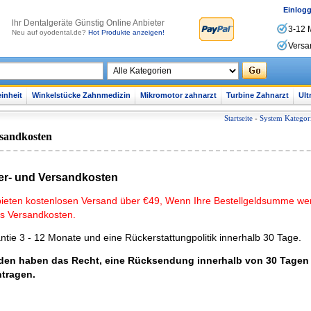
Einlog
lhr Dentalgeräte Günstig Online Anbieter
3-12 
Neu auf oyodental.de?
Hot Produkte anzeigen!
Versa
inheit
Winkelstücke Zahnmedizin
Mikromotor zahnarzt
Turbine Zahnarzt
Ult
Startseite
-
System Kategor
sandkosten
fer- und Versandkosten
bieten kostenlosen Versand über €49, Wenn Ihre Bestellgeldsumme wen
ls Versandkosten.
ntie 3 - 12 Monate und eine Rückerstattungpolitik innerhalb 30 Tage.
en haben das Recht, eine Rücksendung innerhalb von 30 Tagen n
tragen.