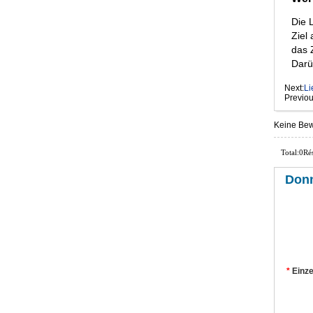
Die 
Ziel 
das Z
Darü
Next:
Li
Previou
Keine Be
Total:0Rés
Donn
*
Einze