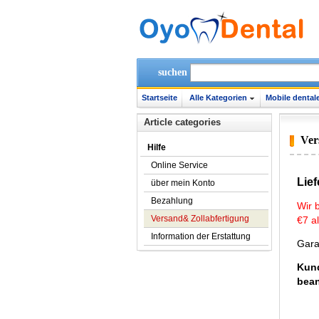
suchen
Startseite
Alle Kategorien
Mobile dentale
Article categories
Ver
Hilfe
Online Service
Lie
über mein Konto
Bezahlung
Wir 
Versand& Zollabfertigung
€7 a
Information der Erstattung
Gara
Kund
bean