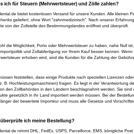
s ich für Steuern (Mehrwertsteuer) und Zölle zahlen?
ental.de bietet kostenlosen Versand für unsere Kunden. Alle kleinen
henks geliefert, ohne Wort "zahnmedizinisch". Nach unserer Erfahrun
te von der Zollstelle des Bestimmungslandes eröffnet und überprüft.
hl die Möglichkeit, Porto oder Mehrwertsteuer zu haben, nahe Null ist,
 Importpolitik und Zollabfertigung vor Ihrem Kauf besser kennen. Wen
wertsteuer erhoben wird, sind die Kunden für die Zahlung der Gebühre
müssen feststellen, dass einige Produkte nach speziellen Lizenzen od
 z. B. Hochleistungsmaschinen) fragen. Es liegt in der Verantwortung d
von den Zollbehörden in den Ländern beschlagnahmt werden. Sie sind a
ukte gesetzlich in Ihr Land importiert werden müssen. Bei der Bestellu
änger der bewertete Importeur und muss alle Gesetze und Vorschrifte
 überprüfe ich meine Bestellung?
ental.de nimmt DHL, FedEx, USPS, Parcelforce, EMS, königliche Post