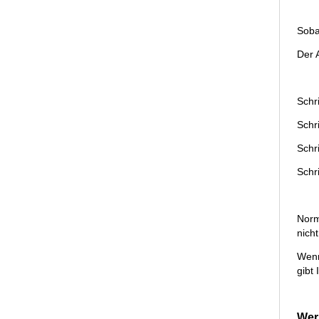
Soba
Der 
Schr
Schr
Schr
Schri
Norm
nich
Wenn
gibt
Wer 