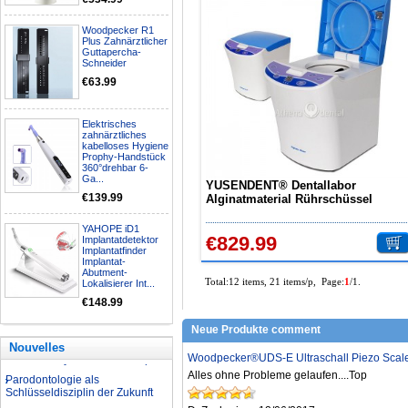
Woodpecker R1
Nationalfeiertagsangebot
Plus Zahnärztlicher
Guttapercha-
Aufbereitung rotierender
Schneider
Instrumente
€63.99
Welche Zahnbleaching-
Methoden gibt es?
Elektrisches
Was ist bei der Aufbereitung von
zahnärztliches
Hand- und Winkelstücken zu
kabelloses Hygiene
beachten?
Prophy-Handstück
360°drehbar 6-
Wie können erhöhte
Ga...
Koloniezahlen im Wasser
YUSENDENT® Dentallabor
dauerhaft reduziert werden?
€139.99
Alginatmaterial Rührschüssel
Schleudergießmaschine DB-988
Was ist beim Kauf eines
YAHOPE iD1
zahnarzt Ultraschallgerätes zu
€829.99
Implantatdetektor
beachten?
Implantatfinder
Implantat-
Zahnaufhellung FAQ
Abutment-
Total:12 items, 21 items/p, Page:
1
/1.
Was ist Medical Dental
Lokalisierer Int...
Tourismus und wie es Ihnen
€148.99
helfen kann
Wie zur Prävention und
Neue Produkte comment
Behandlung Dental Unfälle
Nouvelles
Dentale Polymerisationslampe
Woodpecker®UDS-E Ultraschall Piezo Scale
Parodontologie als
Alles ohne Probleme gelaufen....Top
Schlüsseldisziplin der Zukunft
Nationalfeiertagsangebot