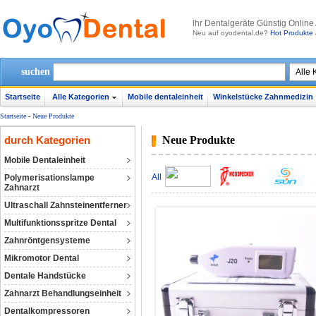
lhr Dentalgeräte Günstig Online
Neu auf oyodental.de?
Hot Produkte 
suchen
Startseite
Alle Kategorien
Mobile dentaleinheit
Winkelstücke Zahnmedizin
Startseite
-
Neue Produkte
durch Kategorien
Neue Produkte
Mobile Dentaleinheit
All
Polymerisationslampe
Zahnarzt
Ultraschall Zahnsteinentferner
Multifunktionsspritze Dental
Zahnröntgensysteme
Mikromotor Dental
Dentale Handstücke
Zahnarzt Behandlungseinheit
Dentalkompressoren‎