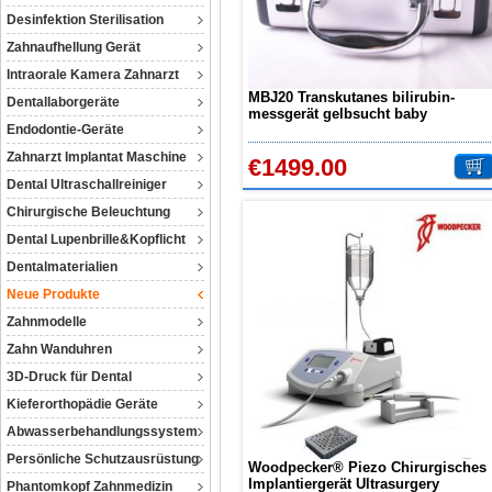
Desinfektion Sterilisation
Zahnaufhellung Gerät
Intraorale Kamera Zahnarzt
MBJ20 Transkutanes bilirubin-
Dentallaborgeräte
messgerät gelbsucht baby
Endodontie-Geräte
messgerät transkutanes messgerät
bilirubinmessgerät nicht invasives
Zahnarzt Implantat Maschine
€1499.00
Dental Ultraschallreiniger
Chirurgische Beleuchtung
Dental Lupenbrille&Kopflicht
Dentalmaterialien
Neue Produkte
Zahnmodelle
Zahn Wanduhren
3D-Druck für Dental
Kieferorthopädie Geräte
Abwasserbehandlungssystem
Persönliche Schutzausrüstung
Woodpecker® Piezo Chirurgisches
Implantiergerät Ultrasurgery
Phantomkopf Zahnmedizin