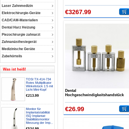
Laser Zahnmedizin
€3267.99
Elektrochirurgie-Geräte
CAD/CAM-Materialien
Dental Harz Heizung
Piezochirurgie zahnarzt
Zahnanästhesiegerät
Medizinische Geräte
Zubehörteils
Was ist heiß!
TOSI TX-414-734
Rotes Multiplikator
Winkelstück 1:5 mit
Licht Mini-Kopf
Dental
Hochgeschwindigkeitshandstück
€213.99
Standard Kartuschen Reparatur
Werkzeuge Turbine Wartung
€26.99
Monitor für
Implantatstabilität
ISQ Implantat-
Stabilitätsmonitor
Messung der Imp...
€534.99