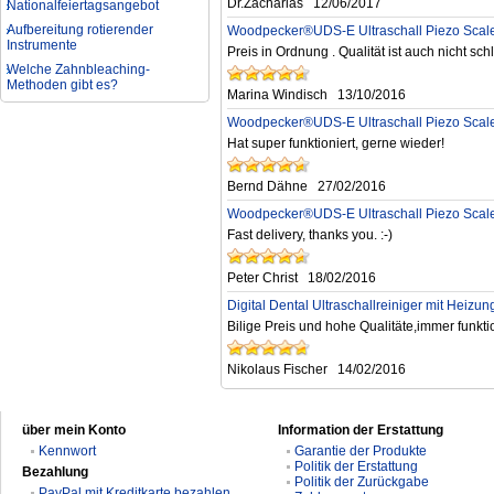
Dr.Zacharias
12/06/2017
Aufbereitung rotierender
Woodpecker®UDS-E Ultraschall Piezo Scale
Instrumente
Preis in Ordnung . Qualität ist auch nicht schl
Welche Zahnbleaching-
Methoden gibt es?
Marina Windisch
13/10/2016
Was ist bei der Aufbereitung von
Hand- und Winkelstücken zu
Woodpecker®UDS-E Ultraschall Piezo Scale
beachten?
Hat super funktioniert, gerne wieder!
Wie können erhöhte
Koloniezahlen im Wasser
Bernd Dähne
27/02/2016
dauerhaft reduziert werden?
Was ist beim Kauf eines
Woodpecker®UDS-E Ultraschall Piezo Scale
zahnarzt Ultraschallgerätes zu
Fast delivery, thanks you. :-)
beachten?
Zahnaufhellung FAQ
Peter Christ
18/02/2016
Was ist Medical Dental
Digital Dental Ultraschallreiniger‎ mit Hei
Tourismus und wie es Ihnen
helfen kann
Bilige Preis und hohe Qualitäte,immer funktion
Wie zur Prävention und
Behandlung Dental Unfälle
Nikolaus Fischer
14/02/2016
Dentale Polymerisationslampe
Parodontologie als
Schlüsseldisziplin der Zukunft
über mein Konto
Information der Erstattung
Kennwort
Garantie der Produkte
Politik der Erstattung
Bezahlung
Politik der Zurückgabe
PayPal mit Kreditkarte bezahlen