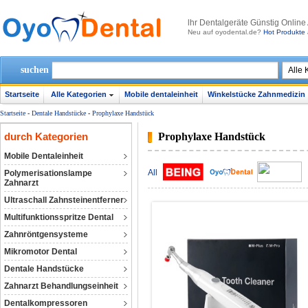
lhr Dentalgeräte Günstig Online
Neu auf oyodental.de?
Hot Produkte 
suchen
Startseite
Alle Kategorien
Mobile dentaleinheit
Winkelstücke Zahnmedizin
Startseite
-
Dentale Handstücke
-
Prophylaxe Handstück
durch Kategorien
Prophylaxe Handstück
Mobile Dentaleinheit
All
Polymerisationslampe
Zahnarzt
Ultraschall Zahnsteinentferner
Multifunktionsspritze Dental
Zahnröntgensysteme
Mikromotor Dental
Dentale Handstücke
Zahnarzt Behandlungseinheit
Dentalkompressoren‎