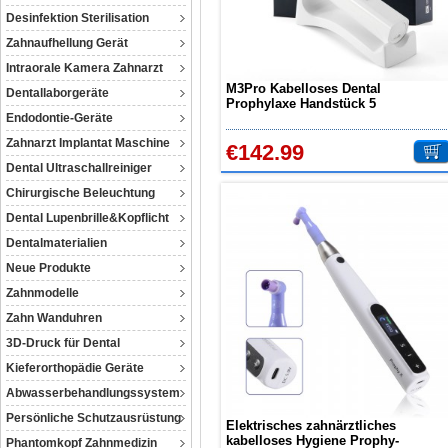
Desinfektion Sterilisation
Zahnaufhellung Gerät
Intraorale Kamera Zahnarzt
M3Pro Kabelloses Dental
Dentallaborgeräte
Prophylaxe Handstück 5
Endodontie-Geräte
Geschwindigkeiten 360° Rotation
Zahnarzt Implantat Maschine
€142.99
Dental Ultraschallreiniger
Chirurgische Beleuchtung
Dental Lupenbrille&Kopflicht
Dentalmaterialien
Neue Produkte
Zahnmodelle
Zahn Wanduhren
3D-Druck für Dental
Kieferorthopädie Geräte
Abwasserbehandlungssystem
Persönliche Schutzausrüstung
Elektrisches zahnärztliches
kabelloses Hygiene Prophy-
Phantomkopf Zahnmedizin