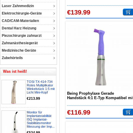
Handstück 360°drehbar 6-Gang-
Laser Zahnmedizin
Einstellungen
€139.99
Elektrochirurgie-Geräte
CAD/CAM-Materialien
Dental Harz Heizung
Piezochirurgie zahnarzt
Zahnanästhesiegerät
Medizinische Geräte
Zubehörteils
Was ist heiß!
TOSI TX-414-734
Rotes Multiplikator
Winkelstück 1:5 mit
Licht Mini-Kopf
Being Prophylaxe Gerade
Handstück 4:1 E-Typ Kompatibel mi
€213.99
NSK
€116.99
Monitor für
Implantatstabilität
ISQ Implantat-
Stabilitätsmonitor
Messung der Imp...
€534.99