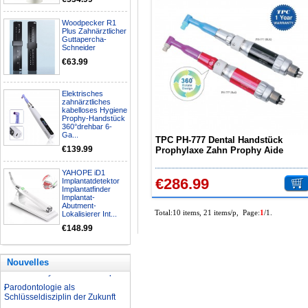
Woodpecker R1
Plus Zahnärztlicher
Nationalfeiertagsangebot
Guttapercha-
Aufbereitung rotierender
Schneider
Instrumente
€63.99
Welche Zahnbleaching-
Methoden gibt es?
Elektrisches
Was ist bei der Aufbereitung von
zahnärztliches
Hand- und Winkelstücken zu
kabelloses Hygiene
beachten?
Prophy-Handstück
360°drehbar 6-
Wie können erhöhte
Ga...
TPC PH-777 Dental Handstück
Koloniezahlen im Wasser
€139.99
Prophylaxe Zahn Prophy Aide
dauerhaft reduziert werden?
Hygine Handstück 4 Löcher Rot /
Was ist beim Kauf eines
Schwarz
YAHOPE iD1
zahnarzt Ultraschallgerätes zu
€286.99
Implantatdetektor
beachten?
Implantatfinder
Implantat-
Zahnaufhellung FAQ
Abutment-
Total:10 items, 21 items/p, Page:
1
/1.
Lokalisierer Int...
Was ist Medical Dental
Tourismus und wie es Ihnen
€148.99
helfen kann
Wie zur Prävention und
Behandlung Dental Unfälle
Nouvelles
Dentale Polymerisationslampe
Parodontologie als
Schlüsseldisziplin der Zukunft