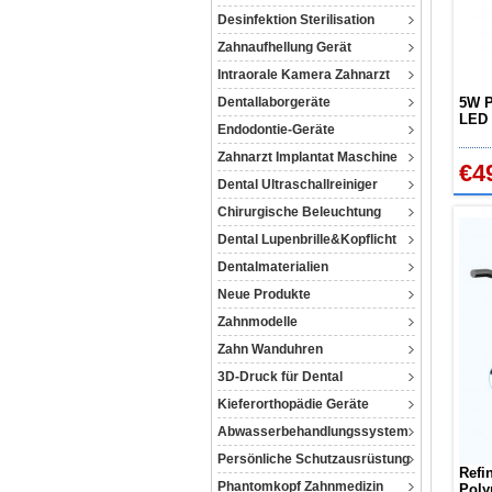
Desinfektion Sterilisation
Zahnaufhellung Gerät
Intraorale Kamera Zahnarzt
Dentallaborgeräte
5W P
LED 
Endodontie-Geräte
Zahn
Zahnarzt Implantat Maschine
€4
Dental Ultraschallreiniger
Chirurgische Beleuchtung
Dental Lupenbrille&Kopflicht
Dentalmaterialien
Neue Produkte
Zahnmodelle
Zahn Wanduhren
3D-Druck für Dental
Kieferorthopädie Geräte
Abwasserbehandlungssystem
Persönliche Schutzausrüstung
Refi
Phantomkopf Zahnmedizin
Poly