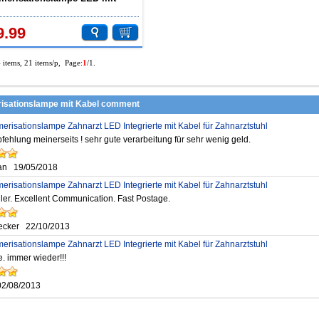
l 1600-1800mw/cm2
9.99
4 items, 21 items/p, Page:
1
/1.
isationslampe mit Kabel comment
erisationslampe Zahnarzt LED Integrierte mit Kabel für Zahnarztstuhl
ehlung meinerseits ! sehr gute verarbeitung für sehr wenig geld.
an
19/05/2018
erisationslampe Zahnarzt LED Integrierte mit Kabel für Zahnarztstuhl
ller. Excellent Communication. Fast Postage.
ecker
22/10/2013
erisationslampe Zahnarzt LED Integrierte mit Kabel für Zahnarztstuhl
e. immer wieder!!!
02/08/2013