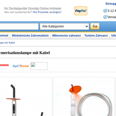
Einlog
lhr Dentalgeräte Günstig Online Anbieter
3-12 
Neu auf oyodental.de?
Hot Produkte anzeigen!
Versa
inheit
Winkelstücke Zahnmedizin
Mikromotor zahnarzt
Turbine Zahnarzt
Ult
mpe mit Kabel
ymerisationslampe mit Kabel