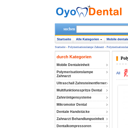
suchen
Startseite
Alle Kategorien
Mobile dentale
Startseite
-
Polymerisationslampe Zahnarzt
-
Polymerisationsla
durch Kategorien
Pol
Mobile Dentaleinheit
Polymerisationslampe
All
Zahnarzt
Ultraschall Zahnsteinentferner
Multifunktionsspritze Dental
Zahnröntgensysteme
Mikromotor Dental
Dentale Handstücke
Zahnarzt Behandlungseinheit
Dentalkompressoren‎