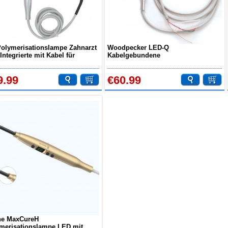
olymerisationslampe Zahnarzt
Woodpecker LED-Q
Integrierte mit Kabel für
Kabelgebundene
arztstuhl
Polymerisationslampe für
Zahnarztstuhleinheit
9.99
€60.99
ne MaxCureH
merisationslampe LED mit