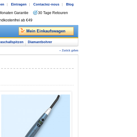
gen
|
Eintragen
|
Contactez-nous
|
Blog
Monaten Garantie
30 Tage Retouren
ndkostenfrei ab €49
Mein Einkaufswagen
raschallspitzen
Diamantbohrer
« Zurück gehen