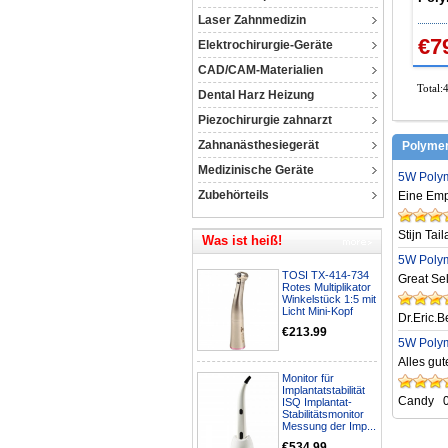
Kabe
Laser Zahnmedizin
€7
Elektrochirurgie-Geräte
CAD/CAM-Materialien
Total:
Dental Harz Heizung
Piezochirurgie zahnarzt
Zahnanästhesiegerät
Polymer
Medizinische Geräte
5W Polym
Zubehörteils
Eine Empf
Stijn Tail
Was ist heiß!
5W Polym
TOSI TX-414-734
Great Se
Rotes Multiplikator
Winkelstück 1:5 mit
Licht Mini-Kopf
Dr.Eric.B
€213.99
5W Polym
Alles gut
Monitor für
Implantatstabilität
Candy
ISQ Implantat-
Stabilitätsmonitor
Messung der Imp...
€534.99