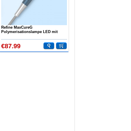
Refine MaxCureG
Polymerisationslampe LED mit
Kabel 1000m/cm2 –2500mW/cm2
€87.99