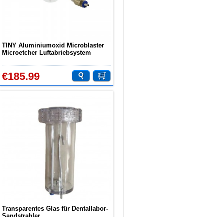
TINY Aluminiumoxid Microblaster
Microetcher Luftabriebsystem
Dentalpolierer Sandstrahler 4-Loch
€185.99
Transparentes Glas für Dentallabor-
Sandstrahler