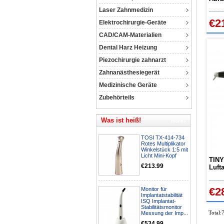
Sand
Laser Zahnmedizin
€2
Elektrochirurgie-Geräte
CAD/CAM-Materialien
Dental Harz Heizung
Piezochirurgie zahnarzt
Zahnanästhesiegerät
Medizinische Geräte
Zubehörteils
Was ist heiß!
TOSI TX-414-734
Rotes Multiplikator
Winkelstück 1:5 mit
Licht Mini-Kopf
TINY
€213.99
Luft
Sand
€2
Monitor für
Implantatstabilität
ISQ Implantat-
Stabilitätsmonitor
Total:
Messung der Imp...
€534.99