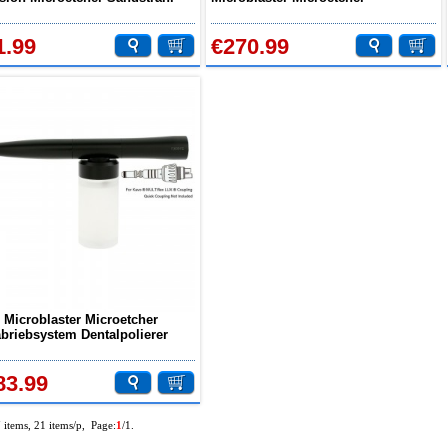
strahler
Sandstrahlgerät Sandstrahlen
1.99
€270.99
 Microblaster Microetcher
abriebsystem Dentalpolierer
strahler Kavo Kompatibel
83.99
7 items, 21 items/p, Page:
1
/1.