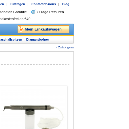
gen
|
Eintragen
|
Contactez-nous
|
Blog
Monaten Garantie
30 Tage Retouren
ndkostenfrei ab €49
Mein Einkaufswagen
raschallspitzen
Diamantbohrer
« Zurück gehen