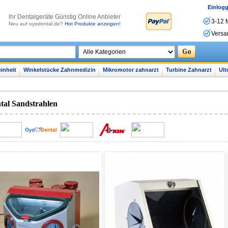
Einlog
lhr Dentalgeräte Günstig Online Anbieter
3-12 
Neu auf oyodental.de?
Hot Produkte anzeigen!
Versa
inheit
Winkelstücke Zahnmedizin
Mikromotor zahnarzt
Turbine Zahnarzt
Ult
tal Sandstrahlen