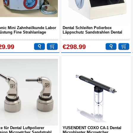
onic Mini Zahnheilkunde Labor
Dental Schleifen Polierbox
üstung Fine Strahlanlage
Läppschutz Sandstrahlen Dental
blaster Drei Stift 4 Tank LED
Sandstrahler Staubsammler
t
29.99
€298.99
e für Dental Luftpolierer
YUSENDENT COXO CA-1 Dental
sion Microetcher Sandstrahl
Microblaster Microetcher