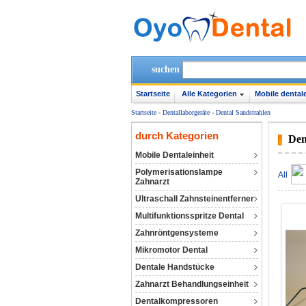
suchen
Startseite
Alle Kategorien
Mobile dentale
Startseite
-
Dentallaborgeräte
-
Dental Sandstrahlen
durch Kategorien
Den
Mobile Dentaleinheit
Polymerisationslampe
All
Zahnarzt
Ultraschall Zahnsteinentferner
Multifunktionsspritze Dental
Zahnröntgensysteme
Mikromotor Dental
Dentale Handstücke
Zahnarzt Behandlungseinheit
Dentalkompressoren‎