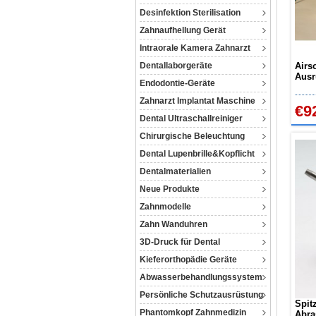
Desinfektion Sterilisation
Zahnaufhellung Gerät
Intraorale Kamera Zahnarzt
Dentallaborgeräte
Airs
Ausr
Endodontie-Geräte
Sand
Lich
Zahnarzt Implantat Maschine
€9
Dental Ultraschallreiniger
Chirurgische Beleuchtung
Dental Lupenbrille&Kopflicht
Dentalmaterialien
Neue Produkte
Zahnmodelle
Zahn Wanduhren
3D-Druck für Dental
Kieferorthopädie Geräte
Abwasserbehandlungssystem
Persönliche Schutzausrüstung
Spitz
Phantomkopf Zahnmedizin
Abra