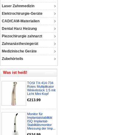
Laser Zahnmedizin
Elektrochirurgie-Geräte
CAD/CAM-Materialien
Dental Harz Heizung
Piezochirurgie zahnarzt
Zahnanästhesiegerät
Medizinische Geräte
Zubehörteils
Was ist heiß!
TOSI TX-414-734
Rotes Multiplikator
Winkelstück 1:5 mit
Licht Mini-Kopf
€213.99
Monitor für
Implantatstabilität
ISQ Implantat-
Stabilitätsmonitor
Messung der Imp...
€534.99