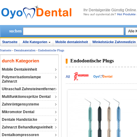
lhr Dentalgeräte Günstig Online
Neu auf oyodental.de?
Hot Produkte 
suchen
Startseite
Alle Kategorien
Mobile dentaleinheit
Winkelstücke Zahnmedizin
Startseite
-
Dentalmaterialien
-
Endodontische Plugs
durch Kategorien
Endodontische Plugs
Mobile Dentaleinheit
All
Polymerisationslampe
Zahnarzt
Ultraschall Zahnsteinentferner
Multifunktionsspritze Dental
Zahnröntgensysteme
Mikromotor Dental
Dentale Handstücke
Zahnarzt Behandlungseinheit
Dentalkompressoren‎