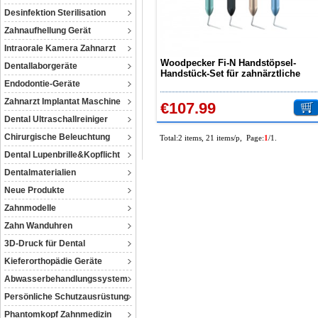
Desinfektion Sterilisation
Zahnaufhellung Gerät
Intraorale Kamera Zahnarzt
Woodpecker Fi-N Handstöpsel-
Dentallaborgeräte
Handstück-Set für zahnärztliche
Endodontie-Geräte
Instrumente
Zahnarzt Implantat Maschine
€107.99
Dental Ultraschallreiniger
Chirurgische Beleuchtung
Total:2 items, 21 items/p, Page:
1
/1.
Dental Lupenbrille&Kopflicht
Dentalmaterialien
Neue Produkte
Zahnmodelle
Zahn Wanduhren
3D-Druck für Dental
Kieferorthopädie Geräte
Abwasserbehandlungssystem
Persönliche Schutzausrüstung
Phantomkopf Zahnmedizin