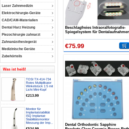
Laser Zahnmedizin
Elektrochirurgie-Geräte
CAD/CAM-Materialien
Dental Harz Heizung
Beschlagfreies Intraoralfotografie-
Spiegelsystem für Dentalaufnahme
Piezochirurgie zahnarzt
Automatische Antibeschlag-
Imaging-Spiegel
Zahnanästhesiegerät
€75.99
Medizinische Geräte
Zubehörteils
Was ist heiß!
TOSI TX-414-734
Rotes Multiplikator
Winkelstück 1:5 mit
Licht Mini-Kopf
€213.99
Monitor für
Implantatstabilität
ISQ Implantat-
Stabilitätsmonitor
Messung der Imp...
Dental Orthodontic Sapphire
€534.99
Brackets Clear Ceramic Braces Rot