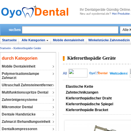
lhr Dentalgeräte Günstig Online
Neu auf oyodental.de?
Hot Produkte 
suchen
Startseite
Alle Kategorien
Mobile dentaleinheit
Winkelstücke Zahnmedizin
Startseite
-
Kieferorthopädie Geräte
durch Kategorien
Kieferorthopädie Geräte
Mobile Dentaleinheit
All
Polymerisationslampe
Zahnarzt
Ultraschall Zahnsteinentferner
Elastische Kette
Multifunktionsspritze Dental
Zahntechnikzangen
Kieferorthopädischer Draht
Zahnröntgensysteme
Kieferorthopädische Spiegel
Mikromotor Dental
Kieferorthopädie Bracket
Dentale Handstücke
Zahnarzt Behandlungseinheit
Dentalkompressoren‎