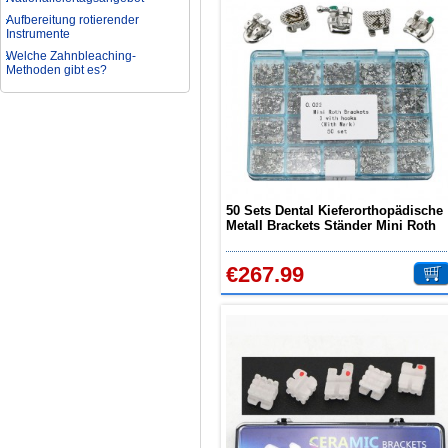
Aufbereitung rotierender
Instrumente
Welche Zahnbleaching-
Methoden gibt es?
Was ist bei der Aufbereitung von
Hand- und Winkelstücken zu
beachten?
Wie können erhöhte
Koloniezahlen im Wasser
dauerhaft reduziert werden?
Was ist beim Kauf eines
zahnarzt Ultraschallgerätes zu
50 Sets Dental Kieferorthopädische
beachten?
Metall Brackets Ständer Mini Roth
Zahnaufhellung FAQ
022 3 Haken Lasermarkierung
Was ist Medical Dental
Tourismus und wie es Ihnen
€267.99
helfen kann
Wie zur Prävention und
Behandlung Dental Unfälle
Dentale Polymerisationslampe
Parodontologie als
Schlüsseldisziplin der Zukunft