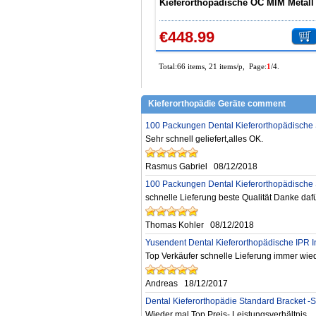
Kieferorthopädische OC MIM Metall
Brackets Ständer Mini Roth 022 345
Haken
€448.99
Total:66 items, 21 items/p, Page:
1
/4.
Kieferorthopädie Geräte comment
100 Packungen Dental Kieferorthopädische S
Sehr schnell geliefert,alles OK.
Rasmus Gabriel
08/12/2018
100 Packungen Dental Kieferorthopädische S
schnelle Lieferung beste Qualität Danke daf
Thomas Kohler
08/12/2018
Yusendent Dental Kieferorthopädische IPR I
Top Verkäufer schnelle Lieferung immer wie
Andreas
18/12/2017
Dental Kieferorthopädie Standard Bracket 
Wieder mal Top Preis- Leistungsverhältnis