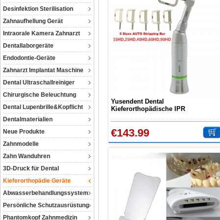
Desinfektion Sterilisation
Zahnaufhellung Gerät
Intraorale Kamera Zahnarzt
Dentallaborgeräte
Endodontie-Geräte
Zahnarzt Implantat Maschine
Dental Ultraschallreiniger
Chirurgische Beleuchtung
Yusendent Dental
Dental Lupenbrille&Kopflicht
Kieferorthopädische IPR
Interproximale Schmelzreduktion
Dentalmaterialien
4:1 Set Streifen EVA
€143.99
Neue Produkte
Zahnmodelle
Zahn Wanduhren
3D-Druck für Dental
Kieferorthopädie Geräte
Abwasserbehandlungssystem
Persönliche Schutzausrüstung
Phantomkopf Zahnmedizin