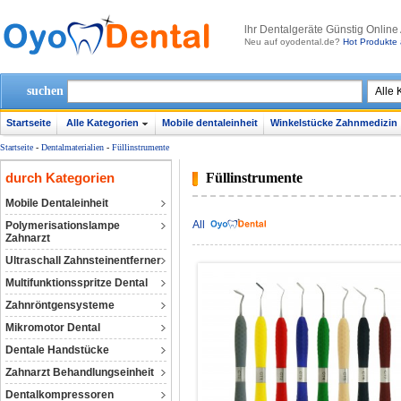
lhr Dentalgeräte Günstig Online
Neu auf oyodental.de?
Hot Produkte 
suchen
Startseite
Alle Kategorien
Mobile dentaleinheit
Winkelstücke Zahnmedizin
Startseite
-
Dentalmaterialien
-
Füllinstrumente
durch Kategorien
Füllinstrumente
Mobile Dentaleinheit
All
Polymerisationslampe
Zahnarzt
Ultraschall Zahnsteinentferner
Multifunktionsspritze Dental
Zahnröntgensysteme
Mikromotor Dental
Dentale Handstücke
Zahnarzt Behandlungseinheit
Dentalkompressoren‎