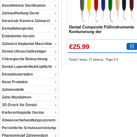
Desinfektion Sterilisation
Zahnaufhellung Gerät
Intraorale Kamera Zahnarzt
Dental Composite Füllinstrumente
Dentallaborgeräte
Konturierung der
Endodontie-Geräte
Restaurationsplatzierung
Zahnarzt Implantat Maschine
€25.99
Dental Ultraschallreiniger
Chirurgische Beleuchtung
Total:2 items, 21 items/p, Page:
1
/1.
Dental Lupenbrille&Kopflicht
Dentalmaterialien
Neue Produkte
Zahnmodelle
Zahn Wanduhren
3D-Druck für Dental
Kieferorthopädie Geräte
Abwasserbehandlungssystem
Persönliche Schutzausrüstung
Phantomkopf Zahnmedizin