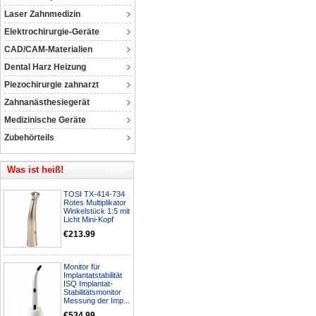
Laser Zahnmedizin
Elektrochirurgie-Geräte
CAD/CAM-Materialien
Dental Harz Heizung
Piezochirurgie zahnarzt
Zahnanästhesiegerät
Medizinische Geräte
Zubehörteils
Was ist heiß!
TOSI TX-414-734
Rotes Multiplikator
Winkelstück 1:5 mit
Licht Mini-Kopf
€213.99
Monitor für
Implantatstabilität
ISQ Implantat-
Stabilitätsmonitor
Messung der Imp...
€534.99