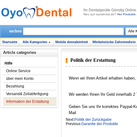
lhr Dentalgeräte Günstig Online
Neu auf oyodental.de?
Hot Produkte 
suchen
Startseite
Alle Kategorien
Mobile dentaleinheit
Winkelstücke Zahnmedizin
Article categories
Politik der Erstattung
Hilfe
Online Service
Wenn wir Ihren Artikel erhalten haben,
über mein Konto
Bezahlung
Versand& Zollabfertigung
Wir werden Ihnen Ihr Geld innerhalb 2
Information der Erstattung
Geben Sie uns Ihr korrektes Paypal-Ko
Mail
Next:
Politik der Zurückgabe
Previous:
Garantie der Produkte