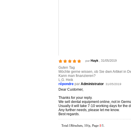
Hayk
, 31/05/2019
par
Guten Tag
Möchte gerne wissen, ob Sie dwn Artikel in D
Kann man finanzieren?
L.G. Heik
répondre
par
Administrator
31/05/2019
Dear Customer,
Thanks for your reply.
We sell dental equipment online, not in Germa
Usually it will take 7-10 working days for the 
Any further needs, please let me know.
Best regards.
Total:1Résultats, 10/p, Page:
1
/1.