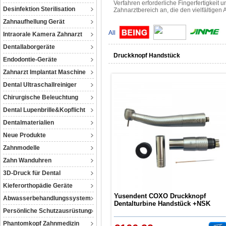
Verfahren erforderliche Fingerfertigkeit
Desinfektion Sterilisation
Zahnarztbereich an, die den vielfältige
Zahnaufhellung Gerät
All
Intraorale Kamera Zahnarzt
Dentallaborgeräte
Druckknopf Handstück
Endodontie-Geräte
Zahnarzt Implantat Maschine
Dental Ultraschallreiniger
Chirurgische Beleuchtung
Dental Lupenbrille&Kopflicht
Dentalmaterialien
Neue Produkte
Zahnmodelle
Zahn Wanduhren
3D-Druck für Dental
Kieferorthopädie Geräte
Yusendent COXO Druckknopf
Abwasserbehandlungssystem
Dentalturbine Handstück +NSK
Persönliche Schutzausrüstung
Machlite/Phatelus Schnellkupplung
CX-A-207(GN-TP)
Phantomkopf Zahnmedizin