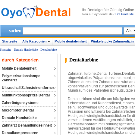
lhr Dentalgeräte Günstig Online
Neu auf oyodental.de?
Hot Produkte 
suchen
Startseite
Alle Kategorien
Mobile dentaleinheit
Winkelstücke Zahnmedizin
Startseite
-
Dentale Handstücke
-
Dentalturbine
durch Kategorien
Dentalturbine
Mobile Dentaleinheit
Zahnarzt Turbine,Dental Turbine,Dentaltur
Polymerisationslampe
abgewinkeltes Präparationsinstrument, m
Zahnarzt
Zähnen durch den Zahnarzt und wird an 
konservativen und zur prothetischen Beha
Ultraschall Zahnsteinentferner
Mundraum des Patienten ist heutzutage e
Multifunktionsspritze Dental
Dentalturbinen sind die am häufigsten ve
Zahnröntgensysteme
Lebensdauer und Kundendienst je nach A
sein. Hochwertige und gut gewartete Ha
Mikromotor Dental
Präzision und Effizienz bei zahnärztliche
Hochgeschwindigkeitshandstücken für di
Dentale Handstücke
verschiedenen Ausführungen erhältlich, 
Hartmetallbohrern mit Reibungsgriff ar
Zahnarzt Behandlungseinheit
hervorragend für die Hohlraumexkavatio
Hochgeschwindigkeitshandstücke sind unv
Dentalkompressoren‎