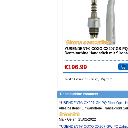
YUSENDENT® COXO CX207-GS-PQ
Dentalturbine Handstück mit Sirona
Roto Schnellkupplung
€196.99
Total:34 items, 21 items/p, Page:
1
/2.
Dentalturbine comment
YUSENDENT® CX207-GK-PQ Fiber Optic Hand
Alles bestens! Einwandfreie Transaktion! S
Maik Geier
25/02/2022
YUSENDENT® COXO CX207-GW-PQ Zahnarzt t