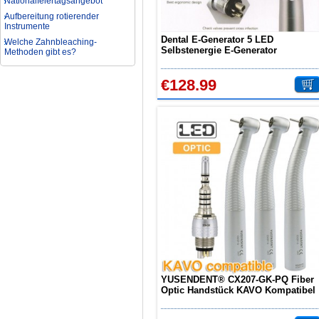
Aufbereitung rotierender
Instrumente
Welche Zahnbleaching-
Dental E-Generator 5 LED
Methoden gibt es?
Selbstenergie E-Generator
Hochgeschwindigkeit-Handstück
Was ist bei der Aufbereitung von
Druckknopf
Hand- und Winkelstücken zu
€128.99
beachten?
Wie können erhöhte
Koloniezahlen im Wasser
dauerhaft reduziert werden?
Was ist beim Kauf eines
zahnarzt Ultraschallgerätes zu
beachten?
Zahnaufhellung FAQ
Was ist Medical Dental
Tourismus und wie es Ihnen
helfen kann
Wie zur Prävention und
Behandlung Dental Unfälle
Dentale Polymerisationslampe
Parodontologie als
Schlüsseldisziplin der Zukunft
YUSENDENT® CX207-GK-PQ Fiber
Optic Handstück KAVO Kompatibel
(Mit Koppler x1 + Ohne Koppler x2)