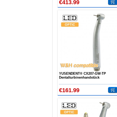
€413.99
YUSENDENT® CX207-GW-TP
Dentalturbinenhandstück
Kompatibel mit W&H (Keine
Schnellkupplung)
€161.99