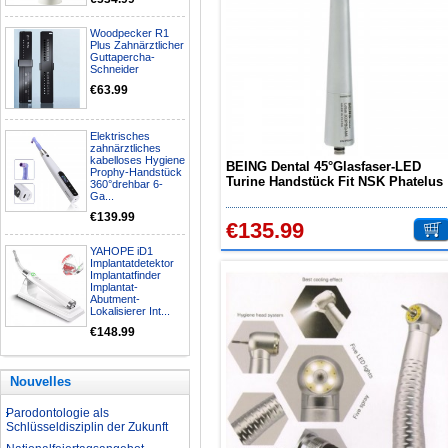
Woodpecker R1
Nationalfeiertagsangebot
Plus Zahnärztlicher
Guttapercha-
Aufbereitung rotierender
Schneider
Instrumente
€63.99
Welche Zahnbleaching-
Methoden gibt es?
Was ist bei der Aufbereitung von
Elektrisches
Hand- und Winkelstücken zu
zahnärztliches
beachten?
kabelloses Hygiene
BEING Dental 45°Glasfaser-LED
Prophy-Handstück
Turine Handstück Fit NSK Phatelus
Wie können erhöhte
360°drehbar 6-
Machlite
Koloniezahlen im Wasser
Ga...
dauerhaft reduziert werden?
€139.99
€135.99
Was ist beim Kauf eines
zahnarzt Ultraschallgerätes zu
YAHOPE iD1
beachten?
Implantatdetektor
Implantatfinder
Zahnaufhellung FAQ
Implantat-
Abutment-
Was ist Medical Dental
Lokalisierer Int...
Tourismus und wie es Ihnen
€148.99
helfen kann
Wie zur Prävention und
Behandlung Dental Unfälle
Nouvelles
Dentale Polymerisationslampe
Parodontologie als
Schlüsseldisziplin der Zukunft
Nationalfeiertagsangebot