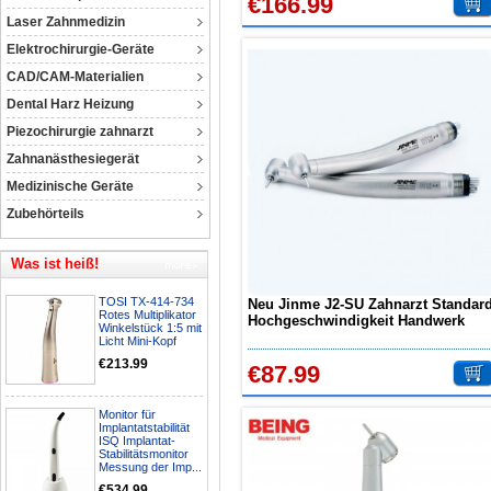
€166.99
Laser Zahnmedizin
Elektrochirurgie-Geräte
CAD/CAM-Materialien
Dental Harz Heizung
Piezochirurgie zahnarzt
Zahnanästhesiegerät
Medizinische Geräte
Zubehörteils
Was ist heiß!
TOSI TX-414-734
Neu Jinme J2-SU Zahnarzt Standar
Rotes Multiplikator
Hochgeschwindigkeit Handwerk
Winkelstück 1:5 mit
Einmal Wasser Spray 4 Loch
Licht Mini-Kopf
€213.99
€87.99
Monitor für
Implantatstabilität
ISQ Implantat-
Stabilitätsmonitor
Messung der Imp...
€534.99