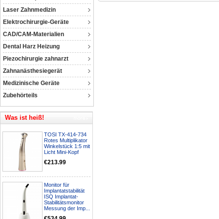
Laser Zahnmedizin
Elektrochirurgie-Geräte
CAD/CAM-Materialien
Dental Harz Heizung
Piezochirurgie zahnarzt
Zahnanästhesiegerät
Medizinische Geräte
Zubehörteils
Was ist heiß!
TOSI TX-414-734
Rotes Multiplikator
Winkelstück 1:5 mit
Licht Mini-Kopf
€213.99
Monitor für
Implantatstabilität
ISQ Implantat-
Stabilitätsmonitor
Messung der Imp...
€534.99