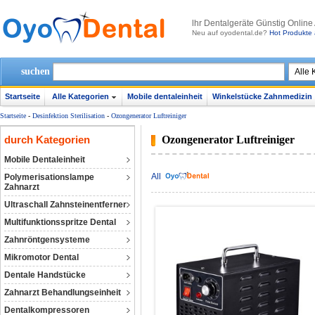
lhr Dentalgeräte Günstig Online
Neu auf oyodental.de?
Hot Produkte 
suchen
Startseite
Alle Kategorien
Mobile dentaleinheit
Winkelstücke Zahnmedizin
Startseite
-
Desinfektion Sterilisation
-
Ozongenerator Luftreiniger
durch Kategorien
Ozongenerator Luftreiniger
Mobile Dentaleinheit
All
Polymerisationslampe
Zahnarzt
Ultraschall Zahnsteinentferner
Multifunktionsspritze Dental
Zahnröntgensysteme
Mikromotor Dental
Dentale Handstücke
Zahnarzt Behandlungseinheit
Dentalkompressoren‎