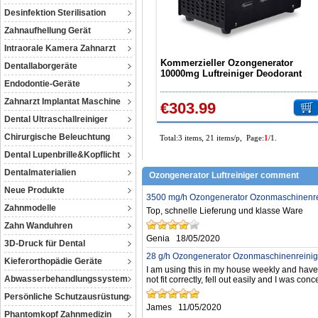
Desinfektion Sterilisation
Zahnaufhellung Gerät
Intraorale Kamera Zahnarzt
Kommerzieller Ozongenerator
Dentallaborgeräte
10000mg Luftreiniger Deodorant
Endodontie-Geräte
Sterilisator
Zahnarzt Implantat Maschine
€303.99
Dental Ultraschallreiniger
Chirurgische Beleuchtung
Total:3 items, 21 items/p, Page:
1
/1.
Dental Lupenbrille&Kopflicht
Dentalmaterialien
Ozongenerator Luftreiniger comment
Neue Produkte
3500 mg/h Ozongenerator Ozonmaschinenreini
Zahnmodelle
Top, schnelle Lieferung und klasse Ware
Zahn Wanduhren
Genia
18/05/2020
3D-Druck für Dental
28 g/h Ozongenerator Ozonmaschinenreiniger
Kieferorthopädie Geräte
I am using this in my house weekly and have 
Abwasserbehandlungssystem
not fit correctly, fell out easily and I was co
Persönliche Schutzausrüstung
James
11/05/2020
Phantomkopf Zahnmedizin