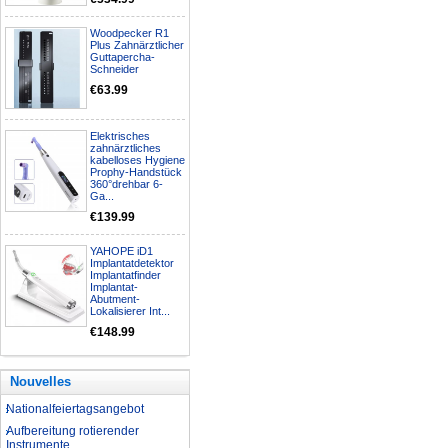
Woodpecker R1
Plus Zahnärztlicher
Guttapercha-
Schneider
€63.99
Elektrisches
zahnärztliches
kabelloses Hygiene
Prophy-Handstück
360°drehbar 6-
Ga...
€139.99
YAHOPE iD1
Implantatdetektor
Implantatfinder
Implantat-
Abutment-
Lokalisierer Int...
€148.99
Nouvelles
Nationalfeiertagsangebot
Aufbereitung rotierender
Instrumente