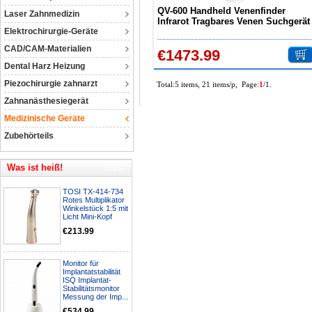
QV-600 Handheld Venenfinder
Laser Zahnmedizin
Infrarot Tragbares Venen Suchgerät
Elektrochirurgie-Geräte
Venenanzeigegerät
CAD/CAM-Materialien
€1473.99
Dental Harz Heizung
Piezochirurgie zahnarzt
Total:5 items, 21 items/p, Page:
1
/1.
Zahnanästhesiegerät
Medizinische Geräte
Zubehörteils
Was ist heiß!
TOSI TX-414-734
Rotes Multiplikator
Winkelstück 1:5 mit
Licht Mini-Kopf
€213.99
Monitor für
Implantatstabilität
ISQ Implantat-
Stabilitätsmonitor
Messung der Imp...
€534.99