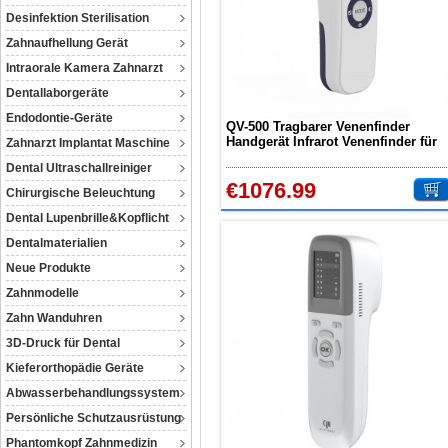
Desinfektion Sterilisation
Zahnaufhellung Gerät
Intraorale Kamera Zahnarzt
Dentallaborgeräte
Endodontie-Geräte
QV-500 Tragbarer Venenfinder
Handgerät Infrarot Venenfinder für
Zahnarzt Implantat Maschine
Pflegepersonal
Dental Ultraschallreiniger
€1076.99
Chirurgische Beleuchtung
Dental Lupenbrille&Kopflicht
Dentalmaterialien
Neue Produkte
Zahnmodelle
Zahn Wanduhren
3D-Druck für Dental
Kieferorthopädie Geräte
Abwasserbehandlungssystem
Persönliche Schutzausrüstung
Phantomkopf Zahnmedizin