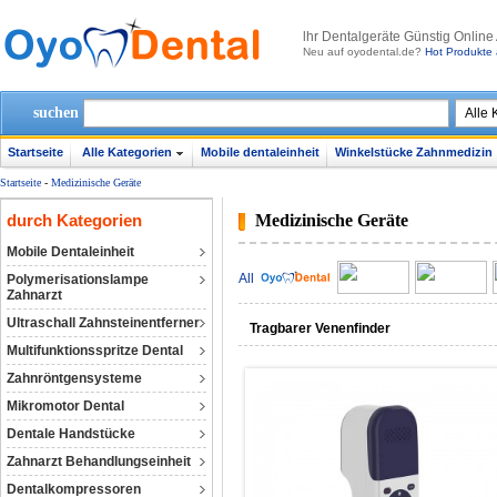
lhr Dentalgeräte Günstig Online
Neu auf oyodental.de?
Hot Produkte 
suchen
Startseite
Alle Kategorien
Mobile dentaleinheit
Winkelstücke Zahnmedizin
Startseite
-
Medizinische Geräte
durch Kategorien
Medizinische Geräte
Mobile Dentaleinheit
All
Polymerisationslampe
Zahnarzt
Ultraschall Zahnsteinentferner
Tragbarer Venenfinder
Multifunktionsspritze Dental
Zahnröntgensysteme
Mikromotor Dental
Dentale Handstücke
Zahnarzt Behandlungseinheit
Dentalkompressoren‎