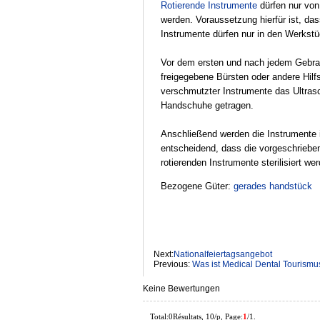
Rotierende Instrumente
dürfen nur von
werden. Voraussetzung hierfür ist, da
Instrumente dürfen nur in den Werkstü
Vor dem ersten und nach jedem Gebrauc
freigegebene Bürsten oder andere Hilfs
verschmutzter Instrumente das Ultrasc
Handschuhe getragen.
Anschließend werden die Instrumente i
entscheidend, dass die vorgeschrieben
rotierenden Instrumente sterilisiert w
Bezogene Güter:
gerades handstück
Next:
Nationalfeiertagsangebot
Previous:
Was ist Medical Dental Tourismu
Keine Bewertungen
Total:0Résultats, 10/p, Page:
1
/1.