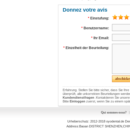
Donnez votre avis
*
Einstufung:
*
Benutzername:
*
Ihr Email:
*
Einzelheit der Beurteilung:
Erfahrung. Stellen Sie bitte sicher, dass Sie Ihr
überprüft, alle unkorrekten Beurteilungen werden 
Kundendienstfragen
:Kontaktieren Sie unser
Bitte
Einloggen
zuerst, wenn Sie zu einem spät
Qui sommes-nous?
|
Urheberschutz: 2012-2018
oyodental.de
Dent
Address:Baoan DISTRICT SHENZHEN,C