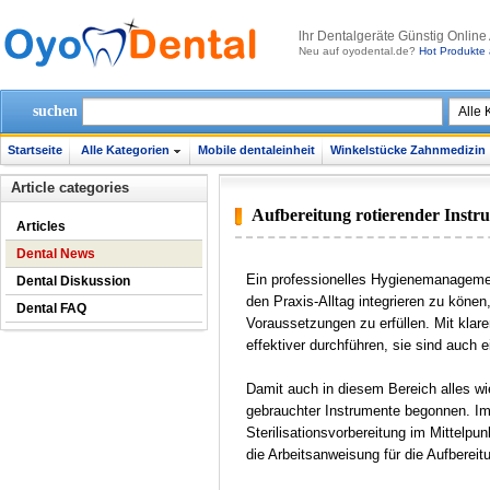
lhr Dentalgeräte Günstig Online
Neu auf oyodental.de?
Hot Produkte 
suchen
Startseite
Alle Kategorien
Mobile dentaleinheit
Winkelstücke Zahnmedizin
Article categories
Aufbereitung rotierender Instr
Articles
Dental News
Ein professionelles Hygienemanagement
Dental Diskussion
den Praxis-Alltag integrieren zu köne
Dental FAQ
Voraussetzungen zu erfüllen. Mit kla
effektiver durchführen, sie sind auch e
Damit auch in diesem Bereich alles w
gebrauchter Instrumente begonnen. Im 
Sterilisationsvorbereitung im Mittel
die Arbeitsanweisung für die Aufbereit