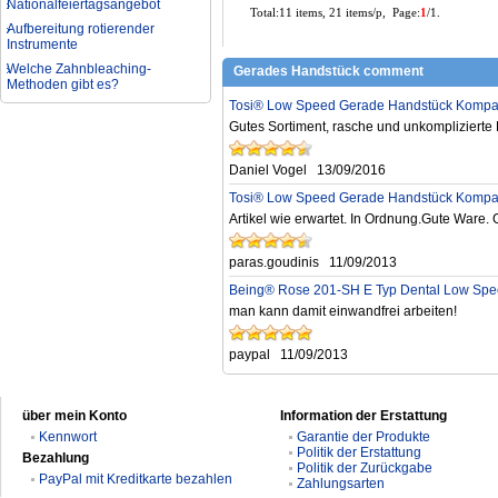
Nationalfeiertagsangebot
Total:11 items, 21 items/p, Page:
1
/1.
Aufbereitung rotierender
Instrumente
Welche Zahnbleaching-
Gerades Handstück comment
Methoden gibt es?
Was ist bei der Aufbereitung von
Tosi® Low Speed Gerade Handstück Kompat
Hand- und Winkelstücken zu
Gutes Sortiment, rasche und unkomplizierte 
beachten?
Wie können erhöhte
Daniel Vogel
13/09/2016
Koloniezahlen im Wasser
dauerhaft reduziert werden?
Tosi® Low Speed Gerade Handstück Kompat
Was ist beim Kauf eines
Artikel wie erwartet. In Ordnung.Gute Ware. 
zahnarzt Ultraschallgerätes zu
beachten?
paras.goudinis
11/09/2013
Zahnaufhellung FAQ
Being® Rose 201-SH E Typ Dental Low Sp
Was ist Medical Dental
Tourismus und wie es Ihnen
man kann damit einwandfrei arbeiten!
helfen kann
Wie zur Prävention und
paypal
11/09/2013
Behandlung Dental Unfälle
Dentale Polymerisationslampe
Parodontologie als
über mein Konto
Information der Erstattung
Schlüsseldisziplin der Zukunft
Kennwort
Garantie der Produkte
Politik der Erstattung
Bezahlung
Politik der Zurückgabe
PayPal mit Kreditkarte bezahlen
Zahlungsarten