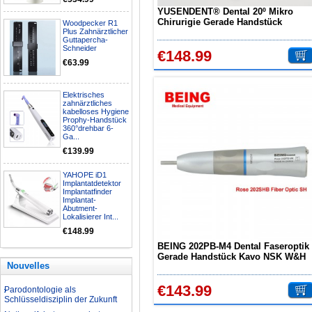
YUSENDENT® Dental 20º Mikro
Chirurigie Gerade Handstück
Woodpecker R1
Nationalfeiertagsangebot
Plus Zahnärztlicher
CX235-2S
Guttapercha-
Aufbereitung rotierender
Schneider
€148.99
Instrumente
€63.99
Welche Zahnbleaching-
Methoden gibt es?
Elektrisches
Was ist bei der Aufbereitung von
zahnärztliches
Hand- und Winkelstücken zu
kabelloses Hygiene
beachten?
Prophy-Handstück
360°drehbar 6-
Wie können erhöhte
Ga...
Koloniezahlen im Wasser
€139.99
dauerhaft reduziert werden?
Was ist beim Kauf eines
YAHOPE iD1
zahnarzt Ultraschallgerätes zu
Implantatdetektor
beachten?
Implantatfinder
Implantat-
Zahnaufhellung FAQ
Abutment-
Was ist Medical Dental
Lokalisierer Int...
Tourismus und wie es Ihnen
€148.99
helfen kann
BEING 202PB-M4 Dental Faseroptik
Wie zur Prävention und
Gerade Handstück Kavo NSK W&H
Behandlung Dental Unfälle
Nouvelles
Kompatibel
Dentale Polymerisationslampe
Parodontologie als
€143.99
Schlüsseldisziplin der Zukunft