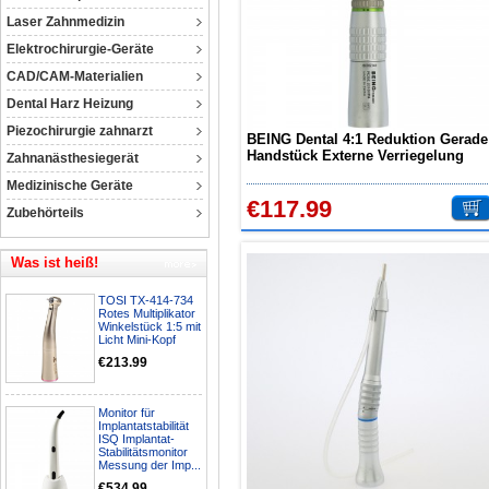
Laser Zahnmedizin
Elektrochirurgie-Geräte
CAD/CAM-Materialien
Dental Harz Heizung
Piezochirurgie zahnarzt
BEING Dental 4:1 Reduktion Gerade
Handstück Externe Verriegelung
Zahnanästhesiegerät
201SH-R4
Medizinische Geräte
€117.99
Zubehörteils
Was ist heiß!
TOSI TX-414-734
Rotes Multiplikator
Winkelstück 1:5 mit
Licht Mini-Kopf
€213.99
Monitor für
Implantatstabilität
ISQ Implantat-
Stabilitätsmonitor
Messung der Imp...
€534.99