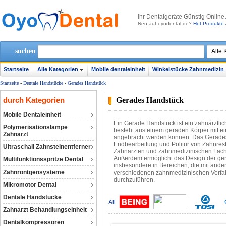
lhr Dentalgeräte Günstig Online
Neu auf oyodental.de?
Hot Produkte 
suchen
Startseite
Alle Kategorien
Mobile dentaleinheit
Winkelstücke Zahnmedizin
Startseite
-
Dentale Handstücke
-
Gerades Handstück
durch Kategorien
Gerades Handstück
Mobile Dentaleinheit
Ein Gerade Handstück ist ein zahnärztlic
Polymerisationslampe
besteht aus einem geraden Körper mit e
Zahnarzt
angebracht werden können. Das Gerades H
Endbearbeitung und Politur von Zahnrest
Ultraschall Zahnsteinentferner
Zahnärzten und zahnmedizinischen Fachk
Außerdem ermöglicht das Design der ge
Multifunktionsspritze Dental
insbesondere in Bereichen, die mit ander
Zahnröntgensysteme
verschiedenen zahnmedizinischen Verfahr
durchzuführen.
Mikromotor Dental
Dentale Handstücke
All
Zahnarzt Behandlungseinheit
Dentalkompressoren‎