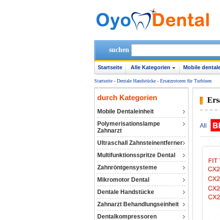
suchen
Startseite
Alle Kategorien
Mobile dentale
Startseite
-
Dentale Handstücke
-
Ersatzrotoren für Turbinen
durch Kategorien
Ers
Mobile Dentaleinheit
Polymerisationslampe
All
Zahnarzt
Ultraschall Zahnsteinentferner
Multifunktionsspritze Dental
Zahnröntgensysteme
Mikromotor Dental
Dentale Handstücke
Zahnarzt Behandlungseinheit
Dentalkompressoren‎