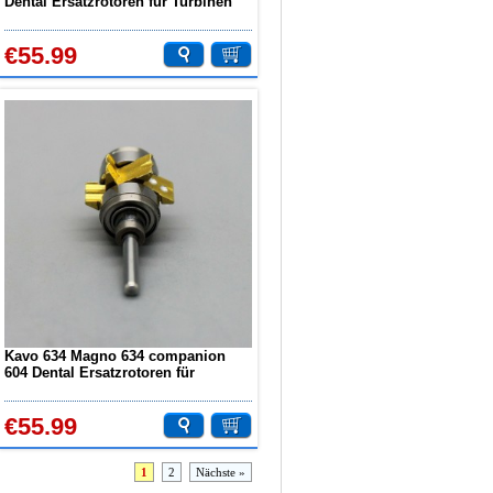
Dental Ersatzrotoren für Turbinen
CXK08 COXO
€55.99
Kavo 634 Magno 634 companion
604 Dental Ersatzrotoren für
Turbinen COXO CXK12
€55.99
1
2
Nächste »