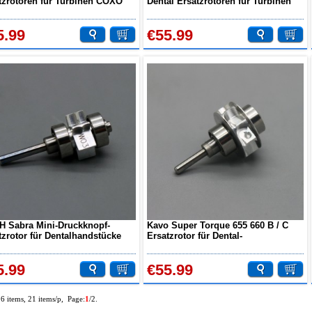
tzrotoren für Turbinen COXO
Dental Ersatzrotoren für Turbinen
03
COXO CXK05
5.99
€55.99
H Sabra Mini-Druckknopf-
Kavo Super Torque 655 660 B / C
tzrotor für Dentalhandstücke
Ersatzrotor für Dental-
03 COXO
Hochgeschwindigkeitshandstücke
CXK06 COXO
5.99
€55.99
26 items, 21 items/p, Page:
1
/2.