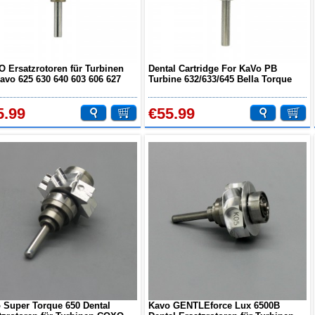
 Ersatzrotoren für Turbinen
Dental Cartridge For KaVo PB
Kavo 625 630 640 603 606 627
Turbine 632/633/645 Bella Torque
639 642 643 K11
5.99
€55.99
 Super Torque 650 Dental
Kavo GENTLEforce Lux 6500B