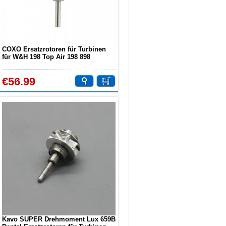
COXO Ersatzrotoren für Turbinen
für W&H 198 Top Air 198 898
handstück W04
€56.99
Kavo SUPER Drehmoment Lux 659B