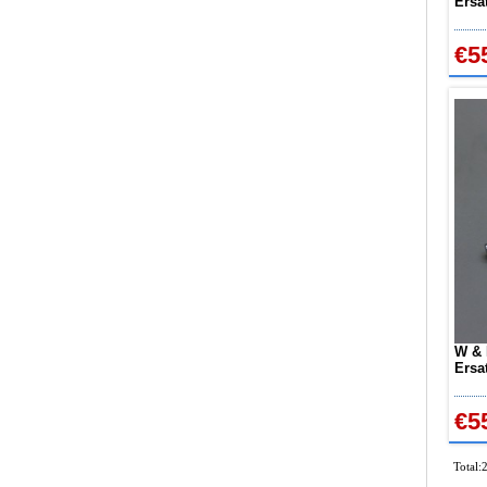
Ersa
CXK
€5
W & 
Ersa
CXW
€5
Total: