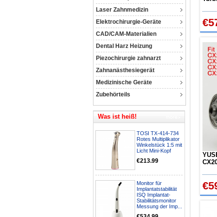
7000
Laser Zahnmedizin
€5
Elektrochirurgie-Geräte
CAD/CAM-Materialien
Dental Harz Heizung
Piezochirurgie zahnarzt
Zahnanästhesiegerät
Medizinische Geräte
Zubehörteils
Was ist heiß!
TOSI TX-414-734
Rotes Multiplikator
Winkelstück 1:5 mit
Licht Mini-Kopf
YUSE
€213.99
CX20
Dreh
€5
Monitor für
Implantatstabilität
ISQ Implantat-
Stabilitätsmonitor
Messung der Imp...
€534.99