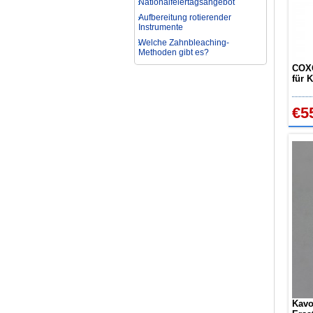
Aufbereitung rotierender
Instrumente
Welche Zahnbleaching-
Methoden gibt es?
Was ist bei der Aufbereitung von
Hand- und Winkelstücken zu
COXO
beachten?
für 
Wie können erhöhte
K07
Koloniezahlen im Wasser
dauerhaft reduziert werden?
€5
Was ist beim Kauf eines
zahnarzt Ultraschallgerätes zu
beachten?
Zahnaufhellung FAQ
Was ist Medical Dental
Tourismus und wie es Ihnen
helfen kann
Wie zur Prävention und
Behandlung Dental Unfälle
Dentale Polymerisationslampe
Parodontologie als
Schlüsseldisziplin der Zukunft
Kavo