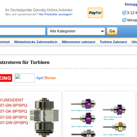
Einlog
lhr Dentalgeräte Günstig Online Anbieter
3-12 
Neu auf oyodental.de?
Hot Produkte anzeigen!
Versa
inheit
Winkelstücke Zahnmedizin
Mikromotor zahnarzt
Turbine Zahnarzt
Ult
atzrotoren für Turbinen