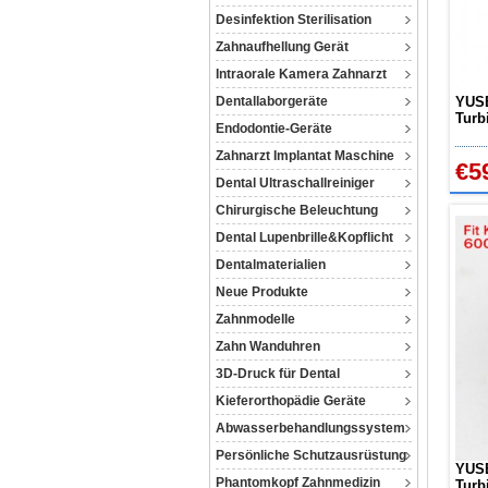
Desinfektion Sterilisation
Zahnaufhellung Gerät
Intraorale Kamera Zahnarzt
Dentallaborgeräte
YUSE
Turb
Endodontie-Geräte
Stan
Zahnarzt Implantat Maschine
€5
Dental Ultraschallreiniger
Chirurgische Beleuchtung
Dental Lupenbrille&Kopflicht
Dentalmaterialien
Neue Produkte
Zahnmodelle
Zahn Wanduhren
3D-Druck für Dental
Kieferorthopädie Geräte
Abwasserbehandlungssystem
Persönliche Schutzausrüstung
YUSE
Phantomkopf Zahnmedizin
Turb