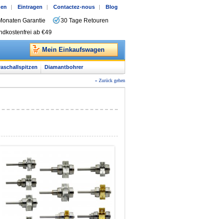
gen
|
Eintragen
|
Contactez-nous
|
Blog
Monaten Garantie
30 Tage Retouren
ndkostenfrei ab €49
Mein Einkaufswagen
raschallspitzen
Diamantbohrer
« Zurück gehen