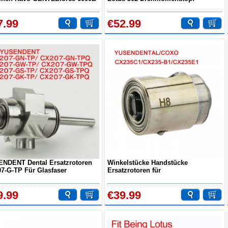
B K16 Kompatibel
Handstück
7.99
€52.99
NDENT Dental Ersatzrotoren
Winkelstücke Handstücke
7-G-TP Für Glasfaser
Ersatzrotoren für
momentkopf Handstück
YUSENDENT/COXO CX235C1/B1/1E
9.99
€39.99