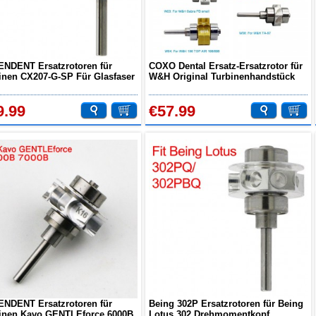
NDENT Ersatzrotoren für
COXO Dental Ersatz-Ersatzrotor für
inen CX207-G-SP Für Glasfaser
W&H Original Turbinenhandstück
dardkopf Handstück
9.99
€57.99
NDENT Ersatzrotoren für
Being 302P Ersatzrotoren für Being
inen Kavo GENTLEforce 6000B
Lotus 302 Drehmomentkopf