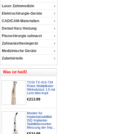
Laser Zahnmedizin
Elektrochirurgie-Geräte
CAD/CAM-Materialien
Dental Harz Heizung
Piezochirurgie zahnarzt
Zahnanästhesiegerät
Medizinische Geräte
Zubehörteils
Was ist heiß!
TOSI TX-414-734
Rotes Multiplikator
Winkelstück 1:5 mit
Licht Mini-Kopf
€213.99
Monitor für
Implantatstabilität
ISQ Implantat-
Stabilitätsmonitor
Messung der Imp...
€534.99