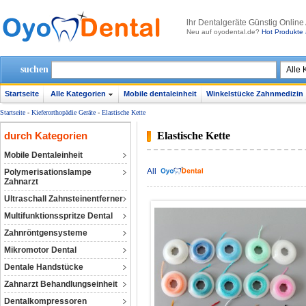
lhr Dentalgeräte Günstig Online
Neu auf oyodental.de?
Hot Produkte 
suchen
Startseite
Alle Kategorien
Mobile dentaleinheit
Winkelstücke Zahnmedizin
Startseite
-
Kieferorthopädie Geräte
-
Elastische Kette
durch Kategorien
Elastische Kette
Mobile Dentaleinheit
All
Polymerisationslampe
Zahnarzt
Ultraschall Zahnsteinentferner
Multifunktionsspritze Dental
Zahnröntgensysteme
Mikromotor Dental
Dentale Handstücke
Zahnarzt Behandlungseinheit
Dentalkompressoren‎