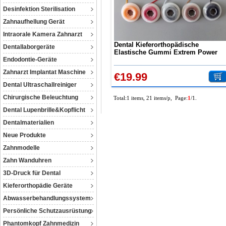
Desinfektion Sterilisation
Zahnaufhellung Gerät
Intraorale Kamera Zahnarzt
Dental Kieferorthopädische
Dentallaborgeräte
Elastische Gummi Extrem Power
Endodontie-Geräte
Kette Lang
Zahnarzt Implantat Maschine
€19.99
Dental Ultraschallreiniger
Chirurgische Beleuchtung
Total:1 items, 21 items/p, Page:
1
/1.
Dental Lupenbrille&Kopflicht
Dentalmaterialien
Neue Produkte
Zahnmodelle
Zahn Wanduhren
3D-Druck für Dental
Kieferorthopädie Geräte
Abwasserbehandlungssystem
Persönliche Schutzausrüstung
Phantomkopf Zahnmedizin