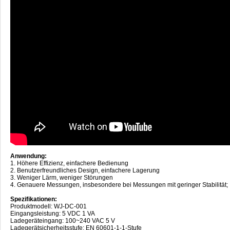
Anwendung:
1. Höhere Effizienz, einfachere Bedienung
2. Benutzerfreundliches Design, einfachere Lagerung
3. Weniger Lärm, weniger Störungen
4. Genauere Messungen, insbesondere bei Messungen mit geringer Stabilität;
Spezifikationen:
Produktmodell: WJ-DC-001
Eingangsleistung: 5 VDC 1 VA
Ladegeräteingang: 100~240 VAC 5 V
Ladegerätsicherheitsstufe: EN 60601-1-1-Stufe