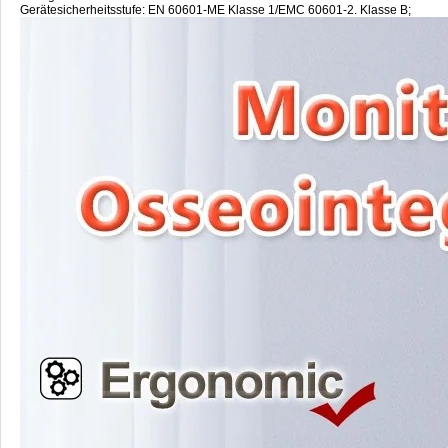
Gerätesicherheitsstufe: EN 60601-ME Klasse 1/EMC 60601-2. Klasse B;