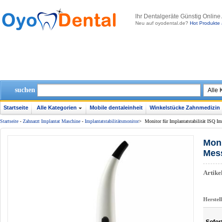
lhr Dentalgeräte Günstig Online
Neu auf oyodental.de?
Hot Produkte 
suchen
Startseite
Alle Kategorien
Mobile dentaleinheit
Winkelstücke Zahnmedizin
Startseite
-
Zahnarzt Implantat Maschine
-
Implantatstabilitätsmonitor
>
Monitor für Implantatstabilität ISQ Im
Moni
Mess
Artik
Herstel