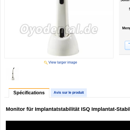
Sofor
Men
View larger image
Spécifications
Avis sur le produit
Monitor für Implantatstabilität ISQ Implantat-Stab