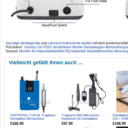
Günstige dentalgeräte
‎ und
zahnarzt instrumente kaufen
mit dem konkurrenzfähi
Précédent:
Greeloy GU-P302 Verstellbare Mobile Dentalwagen-Behandlungsein
Suivant:
Monitor für Implantatstabilität ISQ Implantat-Stabilitätsmonitor Messung
Vielleicht gefällt Ihnen auch ...
FASTRONG C100-BL Tragbarer
Tragbares Mini-Mikromotor-
Dentallab
Dentallabor Bürstenloser
Handstück für Dentallabor
210 + STA
Mikromotor 30.000 U/min
Schmuck Nagelstudio 50.000 U...
Handstück
€168.99
€97.99
€148.99