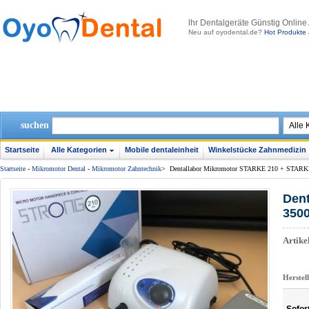
lhr Dentalgeräte Günstig Online
Neu auf oyodental.de?
Hot Produkte 
suchen
Startseite
Alle Kategorien
Mobile dentaleinheit
Winkelstücke Zahnmedizin
Startseite
-
Mikromotor Dental
-
Mikromotor Zahntechnik
>
Dentallabor Mikromotor STARKE 210 + STAR
Den
350
Artik
Herstel