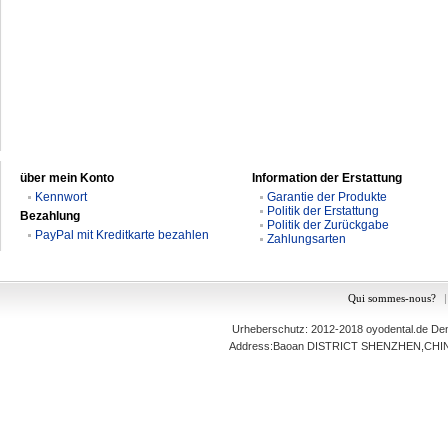
über mein Konto
Information der Erstattung
Kennwort
Garantie der Produkte
Politik der Erstattung
Bezahlung
Politik der Zurückgabe
PayPal mit Kreditkarte bezahlen
Zahlungsarten
Qui sommes-nous?
|
Urheberschutz: 2012-2018
oyodental.de
Dent
Address:Baoan DISTRICT SHENZHEN,C