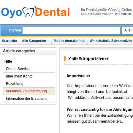
lhr Dentalgeräte Günstig Online
Neu auf oyodental.de?
Hot Produkte 
suchen
Startseite
Alle Kategorien
Mobile dentaleinheit
Winkelstücke Zahnmedizin
Article categories
Zölle&Importsteuer
Hilfe
Online Service
Importsteuer
über mein Konto
Bezahlung
Das Importsteuer ist von dem Wert der
Versand& Zollabfertigung
hängt von Ihrem Land Tarifpolitik ab.
Wir erklären Zollwert aus unsere Erfah
Information der Erstattung
Wer ist zuständig für die Abfertigun
Wir hilfen Ihnen bei der Zollabfertigun
müssen gut zusammenarbeiten..