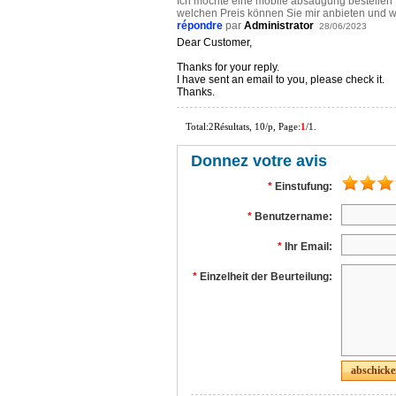
Ich möchte eine mobile absaugung bestellen
welchen Preis können Sie mir anbieten und 
répondre
par
Administrator
28/06/2023
Dear Customer,
Thanks for your reply.
I have sent an email to you, please check it.
Thanks.
Total:2Résultats, 10/p, Page:
1
/1.
Donnez votre avis
*
Einstufung:
*
Benutzername:
*
Ihr Email:
*
Einzelheit der Beurteilung: