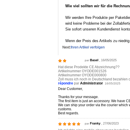
Wie viel sollten wir für die Rechnun
Wir werden Ihre Produkte per Paketdie
wird keine Probleme bei der Zollabfer
Sie sofort unseren Kundendienst konta
Wenn der Preis des Artikels zu niedrig 
Next:
Ihren Artikel verfolgen
Basel
, 16/05/2025
par
Hat diese Prodekte CE Abzeichnung??
Artikelnummer OYODE001526
Artikelnummer OYODE000800
Zoll muss ich noch in Deutschland bezahlen o
répondre
par
Administrator
16/05/2025
Dear Customer,
Thanks for your message.
The first item is just an accessory. We have 
We can ship your order via the courier which 
customs.
Best regards.
Franky
, 27/06/2023
par