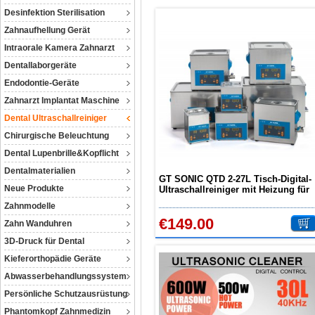
Desinfektion Sterilisation
Zahnaufhellung Gerät
Intraorale Kamera Zahnarzt
Dentallaborgeräte
Endodontie-Geräte
Zahnarzt Implantat Maschine
Dental Ultraschallreiniger
Chirurgische Beleuchtung
Dental Lupenbrille&Kopflicht
Dentalmaterialien
GT SONIC QTD 2-27L Tisch-Digital-
Neue Produkte
Ultraschallreiniger mit Heizung für
Dental Labor Industrie Schmuck
Zahnmodelle
€149.00
Zahn Wanduhren
3D-Druck für Dental
Kieferorthopädie Geräte
Abwasserbehandlungssystem
Persönliche Schutzausrüstung
Phantomkopf Zahnmedizin