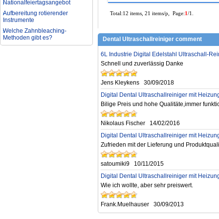
Nationalfeiertagsangebot
Aufbereitung rotierender
Total:12 items, 21 items/p, Page:
1
/1.
Instrumente
Welche Zahnbleaching-
Methoden gibt es?
Dental Ultraschallreiniger comment
Was ist bei der Aufbereitung von
Hand- und Winkelstücken zu
6L Industrie Digital Edelstahl Ultraschall-
beachten?
Schnell und zuverlässig Danke
Wie können erhöhte
Koloniezahlen im Wasser
Jens Kleykens
30/09/2018
dauerhaft reduziert werden?
Was ist beim Kauf eines
Digital Dental Ultraschallreiniger‎ mit Hei
zahnarzt Ultraschallgerätes zu
Bilige Preis und hohe Qualitäte,immer funktion
beachten?
Zahnaufhellung FAQ
Nikolaus Fischer
14/02/2016
Was ist Medical Dental
Digital Dental Ultraschallreiniger‎ mit Hei
Tourismus und wie es Ihnen
helfen kann
Zufrieden mit der Lieferung und Produktquali
Wie zur Prävention und
Behandlung Dental Unfälle
satoumiki9
10/11/2015
Dentale Polymerisationslampe
Digital Dental Ultraschallreiniger‎ mit Hei
Parodontologie als
Wie ich wollte, aber sehr preiswert.
Schlüsseldisziplin der Zukunft
Frank.Muelhauser
30/09/2013