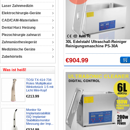
Laser Zahnmedizin
Elektrochirurgie-Geräte
CAD/CAM-Materialien
Dental Harz Heizung
Piezochirurgie zahnarzt
30L Edelstahl Ultraschall-Reiniger
Zahnanästhesiegerät
Reinigungsmaschine PS-30A
Medizinische Geräte
Zubehörteils
€904.99
Was ist heiß!
TOSI TX-414-734
Rotes Multiplikator
Winkelstück 1:5 mit
Licht Mini-Kopf
€213.99
Monitor für
Implantatstabilität
ISQ Implantat-
Stabilitätsmonitor
Messung der Imp...
€534.99