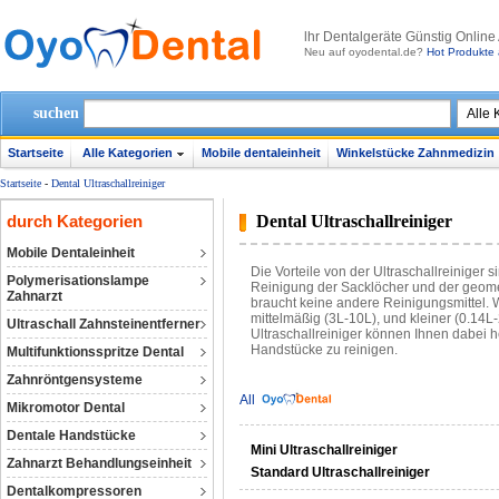
lhr Dentalgeräte Günstig Online
Neu auf oyodental.de?
Hot Produkte 
suchen
Startseite
Alle Kategorien
Mobile dentaleinheit
Winkelstücke Zahnmedizin
Startseite
-
Dental Ultraschallreiniger
durch Kategorien
Dental Ultraschallreiniger
Mobile Dentaleinheit
Die Vorteile von der Ultraschallreiniger 
Polymerisationslampe
Reinigung der Sacklöcher und der geome
Zahnarzt
braucht keine andere Reinigungsmittel. Wi
mittelmäßig (3L-10L), und kleiner (0.14
Ultraschall Zahnsteinentferner
Ultraschallreiniger können Ihnen dabei he
Handstücke zu reinigen.
Multifunktionsspritze Dental
Zahnröntgensysteme
All
Mikromotor Dental
Dentale Handstücke
Mini Ultraschallreiniger
Zahnarzt Behandlungseinheit
Standard Ultraschallreiniger
Dentalkompressoren‎