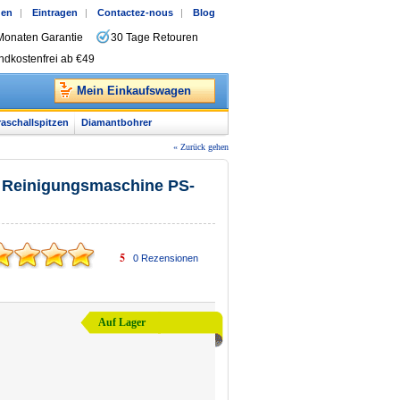
gen
|
Eintragen
|
Contactez-nous
|
Blog
Monaten Garantie
30 Tage Retouren
ndkostenfrei ab €49
Mein Einkaufswagen
raschallspitzen
Diamantbohrer
« Zurück gehen
er Reinigungsmaschine PS-
5
0
Rezensionen
Auf Lager