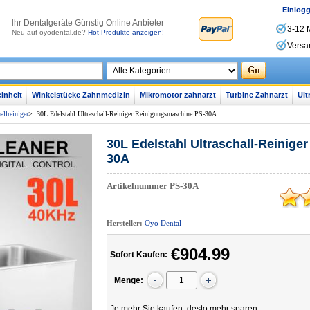
Einlog
lhr Dentalgeräte Günstig Online Anbieter
3-12 
Neu auf oyodental.de?
Hot Produkte anzeigen!
Versa
inheit
Winkelstücke Zahnmedizin
Mikromotor zahnarzt
Turbine Zahnarzt
Ult
allreiniger
>
30L Edelstahl Ultraschall-Reiniger Reinigungsmaschine PS-30A
30L Edelstahl Ultraschall-Reinig
30A
Artikelnummer
PS-30A
Hersteller:
Oyo Dental
€904.99
Sofort Kaufen:
Menge:
Je mehr Sie kaufen, desto mehr sparen: