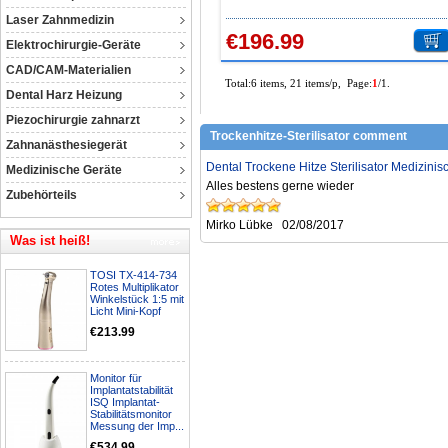
Tätowierung mit digitaler
Laser Zahnmedizin
Anzeigesteuerung für Zahhnheilku
€196.99
Elektrochirurgie-Geräte
CAD/CAM-Materialien
Total:6 items, 21 items/p, Page:
1
/1.
Dental Harz Heizung
Piezochirurgie zahnarzt
Trockenhitze-Sterilisator comment
Zahnanästhesiegerät
Dental Trockene Hitze Sterilisator Medizinis
Medizinische Geräte
Alles bestens gerne wieder
Zubehörteils
Mirko Lübke
02/08/2017
Was ist heiß!
TOSI TX-414-734
Rotes Multiplikator
Winkelstück 1:5 mit
Licht Mini-Kopf
€213.99
Monitor für
Implantatstabilität
ISQ Implantat-
Stabilitätsmonitor
Messung der Imp...
€534.99