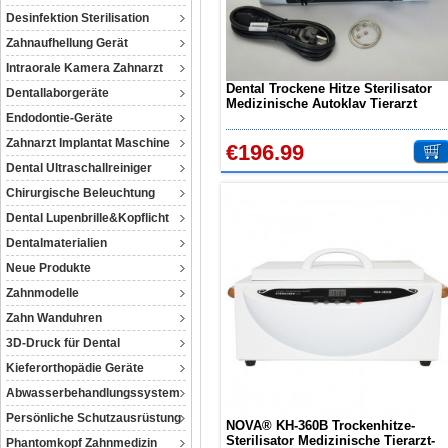
Desinfektion Sterilisation
Zahnaufhellung Gerät
Intraorale Kamera Zahnarzt
Dental Trockene Hitze Sterilisator
Dentallaborgeräte
Medizinische Autoklav Tierarzt
Endodontie-Geräte
Tattoo Durable Service Elegant
Zahnarzt Implantat Maschine
€196.99
Dental Ultraschallreiniger
Chirurgische Beleuchtung
Dental Lupenbrille&Kopflicht
Dentalmaterialien
Neue Produkte
Zahnmodelle
Zahn Wanduhren
3D-Druck für Dental
Kieferorthopädie Geräte
Abwasserbehandlungssystem
Persönliche Schutzausrüstung
NOVA® KH-360B Trockenhitze-
Sterilisator Medizinische Tierarzt-
Phantomkopf Zahnmedizin