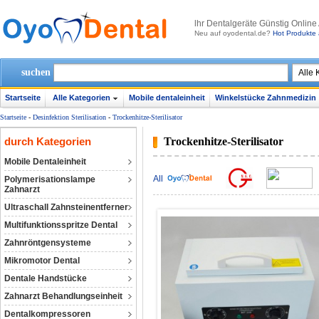
lhr Dentalgeräte Günstig Online
Neu auf oyodental.de?
Hot Produkte 
suchen
Startseite
Alle Kategorien
Mobile dentaleinheit
Winkelstücke Zahnmedizin
Startseite
-
Desinfektion Sterilisation
-
Trockenhitze-Sterilisator
durch Kategorien
Trockenhitze-Sterilisator
Mobile Dentaleinheit
All
Polymerisationslampe
Zahnarzt
Ultraschall Zahnsteinentferner
Multifunktionsspritze Dental
Zahnröntgensysteme
Mikromotor Dental
Dentale Handstücke
Zahnarzt Behandlungseinheit
Dentalkompressoren‎