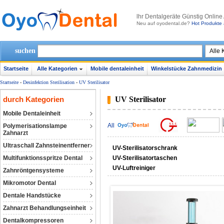
lhr Dentalgeräte Günstig Online
Neu auf oyodental.de?
Hot Produkte 
suchen
Startseite
Alle Kategorien
Mobile dentaleinheit
Winkelstücke Zahnmedizin
Startseite
-
Desinfektion Sterilisation
-
UV Sterilisator
durch Kategorien
UV Sterilisator
Mobile Dentaleinheit
All
Polymerisationslampe
Zahnarzt
Ultraschall Zahnsteinentferner
UV-Sterilisatorschrank
Multifunktionsspritze Dental
UV-Sterilisatortaschen
UV-Luftreiniger
Zahnröntgensysteme
Mikromotor Dental
Dentale Handstücke
Zahnarzt Behandlungseinheit
Dentalkompressoren‎