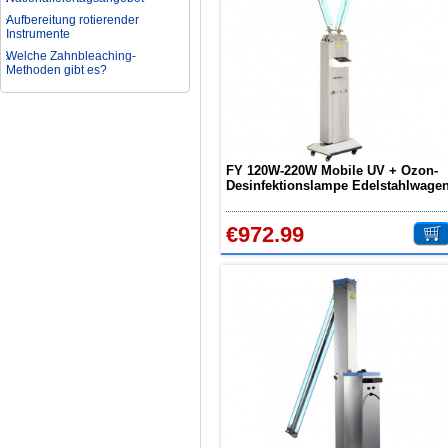
Aufbereitung rotierender
Instrumente
Welche Zahnbleaching-
Methoden gibt es?
Was ist bei der Aufbereitung von
Hand- und Winkelstücken zu
beachten?
Wie können erhöhte
Koloniezahlen im Wasser
dauerhaft reduziert werden?
FY 120W-220W Mobile UV + Ozon-
Was ist beim Kauf eines
Desinfektionslampe Edelstahlwage
zahnarzt Ultraschallgerätes zu
beachten?
€972.99
Zahnaufhellung FAQ
Was ist Medical Dental
Tourismus und wie es Ihnen
helfen kann
Wie zur Prävention und
Behandlung Dental Unfälle
Dentale Polymerisationslampe
Parodontologie als
Schlüsseldisziplin der Zukunft