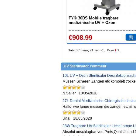
FY® 30DS Mobile tragbare
medizinische UV + Ozon
Desinfektion Auto Ultraviolettlampe
Edelstahlwagen
€908.99
Total:17 items, 21 items/p, Page:
1
/1.
UV Sterilisator comment
10L UV + Ozon Sterilisator Desinfektionss
Müssen Scheren Zangen etc komplett trocke
N.Sailer
18/05/2020
27L Dental Medizinische Chirurgische Instr
Hallo, wie lange müssen die zangen etc im ge
Unai
18/05/2020
38W Tragbare UV-Sterilisator Licht Lampe UV
Absolut unschlagbar von Preis,Qualität und 