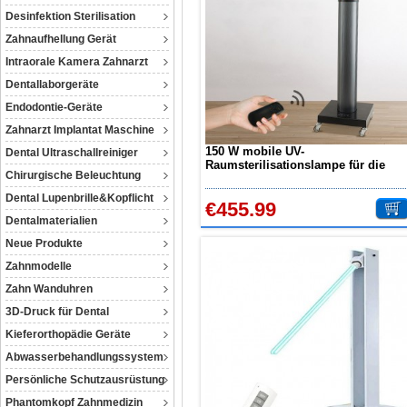
Desinfektion Sterilisation
Zahnaufhellung Gerät
Intraorale Kamera Zahnarzt
Dentallaborgeräte
Endodontie-Geräte
Zahnarzt Implantat Maschine
150 W mobile UV-
Dental Ultraschallreiniger
Raumsterilisationslampe für die
Chirurgische Beleuchtung
Induktion des menschlichen
Körpers UVC-Desinfektionslicht mit
Dental Lupenbrille&Kopflicht
€455.99
Radarsenso
Dentalmaterialien
Neue Produkte
Zahnmodelle
Zahn Wanduhren
3D-Druck für Dental
Kieferorthopädie Geräte
Abwasserbehandlungssystem
Persönliche Schutzausrüstung
Phantomkopf Zahnmedizin