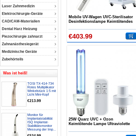
Laser Zahnmedizin
Elektrochirurgie-Geräte
Mobile UV-Wagen UVC-Sterilisator
CAD/CAM-Materialien
Desinfektionslampe Keimtötendes
UV-Sterilisationslicht mit Rädern
Dental Harz Heizung
€403.99
Piezochirurgie zahnarzt
Zahnanästhesiegerät
Medizinische Geräte
Zubehörteils
Was ist heiß!
TOSI TX-414-734
Rotes Multiplikator
Winkelstück 1:5 mit
Licht Mini-Kopf
€213.99
Monitor für
Implantatstabilität
25W Quarz UVC + Ozon
ISQ Implantat-
Keimtötende Lampe Ultraviolette
Stabilitätsmonitor
Glühbirne E27 / E26 110V Reinigt
Messung der Imp...
die Luft
€534.99