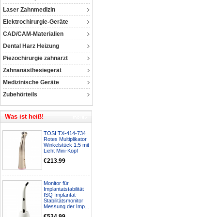
Laser Zahnmedizin
Elektrochirurgie-Geräte
CAD/CAM-Materialien
Dental Harz Heizung
Piezochirurgie zahnarzt
Zahnanästhesiegerät
Medizinische Geräte
Zubehörteils
Was ist heiß!
TOSI TX-414-734
Rotes Multiplikator
Winkelstück 1:5 mit
Licht Mini-Kopf
€213.99
Monitor für
Implantatstabilität
ISQ Implantat-
Stabilitätsmonitor
Messung der Imp...
€534.99