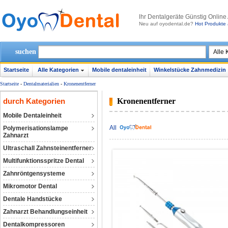
lhr Dentalgeräte Günstig Online
Neu auf oyodental.de?
Hot Produkte 
suchen
Startseite
Alle Kategorien
Mobile dentaleinheit
Winkelstücke Zahnmedizin
Startseite
-
Dentalmaterialien
-
Kronenentferner
durch Kategorien
Kronenentferner
Mobile Dentaleinheit
All
Polymerisationslampe
Zahnarzt
Ultraschall Zahnsteinentferner
Multifunktionsspritze Dental
Zahnröntgensysteme
Mikromotor Dental
Dentale Handstücke
Zahnarzt Behandlungseinheit
Dentalkompressoren‎