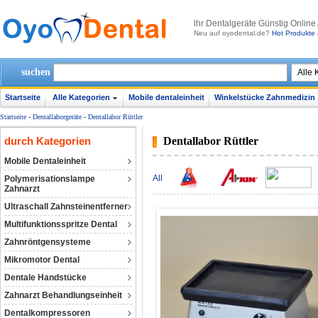
lhr Dentalgeräte Günstig Online
Neu auf oyodental.de?
Hot Produkte 
suchen
Startseite
Alle Kategorien
Mobile dentaleinheit
Winkelstücke Zahnmedizin
Startseite
-
Dentallaborgeräte
-
Dentallabor Rüttler
durch Kategorien
Dentallabor Rüttler
Mobile Dentaleinheit
All
Polymerisationslampe
Zahnarzt
Ultraschall Zahnsteinentferner
Multifunktionsspritze Dental
Zahnröntgensysteme
Mikromotor Dental
Dentale Handstücke
Zahnarzt Behandlungseinheit
Dentalkompressoren‎