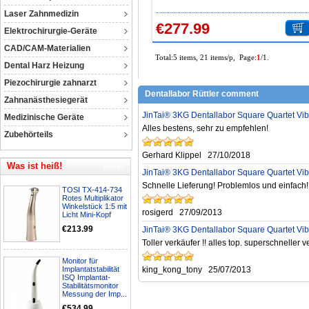
Aluminiumlegierung
Laser Zahnmedizin
€277.99
Elektrochirurgie-Geräte
CAD/CAM-Materialien
Total:5 items, 21 items/p, Page:
1
/1.
Dental Harz Heizung
Piezochirurgie zahnarzt
Dentallabor Rüttler comment
Zahnanästhesiegerät
JinTai® 3KG Dentallabor Square Quartet Vib
Medizinische Geräte
Alles bestens, sehr zu empfehlen!
Zubehörteils
Gerhard Klippel
27/10/2018
Was ist heiß!
JinTai® 3KG Dentallabor Square Quartet Vib
Schnelle Lieferung! Problemlos und einfach!
TOSI TX-414-734
Rotes Multiplikator
Winkelstück 1:5 mit
rosigerd
27/09/2013
Licht Mini-Kopf
€213.99
JinTai® 3KG Dentallabor Square Quartet Vib
Toller verkäufer !! alles top. superschneller
Monitor für
Implantatstabilität
king_kong_tony
25/07/2013
ISQ Implantat-
Stabilitätsmonitor
Messung der Imp...
€534.99