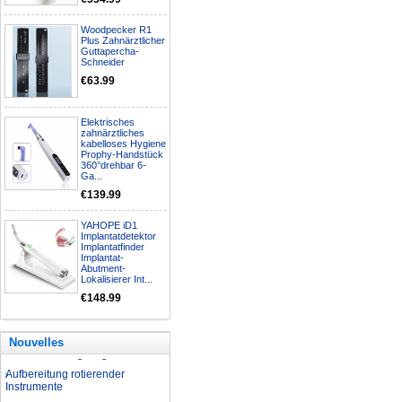
Woodpecker R1
Plus Zahnärztlicher
Guttapercha-
Schneider
€63.99
Elektrisches
zahnärztliches
kabelloses Hygiene
Prophy-Handstück
360°drehbar 6-
Ga...
€139.99
YAHOPE iD1
Implantatdetektor
Implantatfinder
Implantat-
Abutment-
Lokalisierer Int...
€148.99
Nouvelles
Nationalfeiertagsangebot
Aufbereitung rotierender
Instrumente