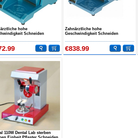
ärztliche hohe
Zahnärztliche hohe
hwindigkeit Schneiden
Geschwindigkeit Schneiden
maschine ohne Disc JT-24
Drehmaschine mit Disc JT-24B
72.99
€838.99
al 110W Dental Lab sterben
nen Einheit Pflaster Schneiden