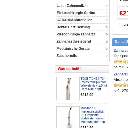
Masc
Laser Zahnmedizin
DC2
€2
Elektrochirurgie-Geräte
CAD/CAM-Materialien
Total:
Dental Harz Heizung
Piezochirurgie zahnarzt
Zahnanästhesiegerät
Dental
Medizinische Geräte
Zahnärzt
Zubehörteils
Top Quali
heim.ri
Was ist heiß!
Zahnärzt
TOSI TX-414-734
Absolut z
Rotes Multiplikator
Winkelstück 1:5 mit
Licht Mini-Kopf
hk9
27/
€213.99
Monitor für
Implantatstabilität
ISQ Implantat-
Stabilitätsmonitor
Messung der Imp...
€534.99