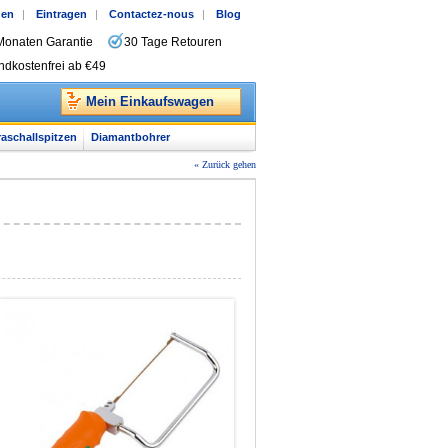
gen
|
Eintragen
|
Contactez-nous
|
Blog
Monaten Garantie
30 Tage Retouren
ndkostenfrei ab €49
Mein Einkaufswagen
raschallspitzen
Diamantbohrer
« Zurück gehen