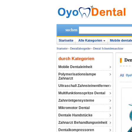
suchen
Startseite
Alle Kategorien
Mobile dentale
Startseite
-
Dentallaborgeräte
-
Dental Schneidemaschine
durch Kategorien
Den
Mobile Dentaleinheit
Polymerisationslampe
All
Zahnarzt
Ultraschall Zahnsteinentferner
Multifunktionsspritze Dental
Zahnröntgensysteme
Mikromotor Dental
Dentale Handstücke
Zahnarzt Behandlungseinheit
Dentalkompressoren‎