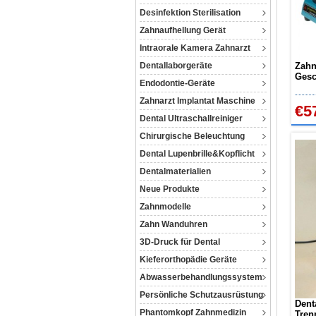
Desinfektion Sterilisation
Zahnaufhellung Gerät
Intraorale Kamera Zahnarzt
Dentallaborgeräte
Zahn
Gesc
Endodontie-Geräte
Dreh
Zahnarzt Implantat Maschine
€5
Dental Ultraschallreiniger
Chirurgische Beleuchtung
Dental Lupenbrille&Kopflicht
Dentalmaterialien
Neue Produkte
Zahnmodelle
Zahn Wanduhren
3D-Druck für Dental
Kieferorthopädie Geräte
Abwasserbehandlungssystem
Persönliche Schutzausrüstung
Dent
Phantomkopf Zahnmedizin
Tren