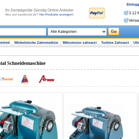
Einlog
lhr Dentalgeräte Günstig Online Anbieter
3-12 
Neu auf oyodental.de?
Hot Produkte anzeigen!
Versa
inheit
Winkelstücke Zahnmedizin
Mikromotor zahnarzt
Turbine Zahnarzt
Ult
tal Schneidemaschine