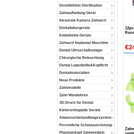
Desinfektion Sterilisation
Zahnaufhellung Gerät
Intraorale Kamera Zahnarzt
Dentallaborgeräte
12pc
Kuns
Endodontie-Geräte
Auto
Zahnarzt Implantat Maschine
€2
Dental Ultraschallreiniger
Chirurgische Beleuchtung
Dental Lupenbrille&Kopflicht
Dentalmaterialien
Neue Produkte
Zahnmodelle
Zahn Wanduhren
3D-Druck für Dental
Kieferorthopädie Geräte
Abwasserbehandlungssystem
Persönliche Schutzausrüstung
Zahn
Phantomkopf Zahnmedizin
zent