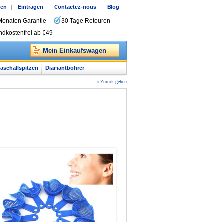
gen
|
Eintragen
|
Contactez-nous
|
Blog
Monaten Garantie
30 Tage Retouren
ndkostenfrei ab €49
Mein Einkaufswagen
raschallspitzen
Diamantbohrer
« Zurück gehen