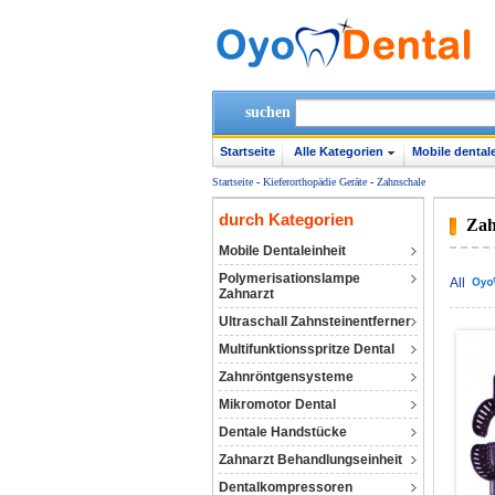
suchen
Startseite
Alle Kategorien
Mobile dentale
Startseite
-
Kieferorthopädie Geräte
-
Zahnschale
durch Kategorien
Zah
Mobile Dentaleinheit
Polymerisationslampe
All
Zahnarzt
Ultraschall Zahnsteinentferner
Multifunktionsspritze Dental
Zahnröntgensysteme
Mikromotor Dental
Dentale Handstücke
Zahnarzt Behandlungseinheit
Dentalkompressoren‎