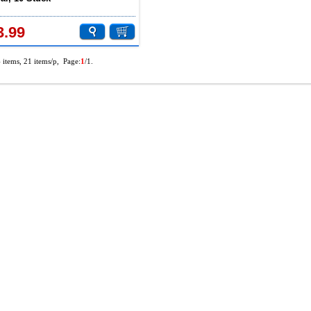
3.99
4 items, 21 items/p, Page:
1
/1.