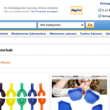
Einlog
lhr Dentalgeräte Günstig Online Anbieter
3-12 
Neu auf oyodental.de?
Hot Produkte anzeigen!
Versa
inheit
Winkelstücke Zahnmedizin
Mikromotor zahnarzt
Turbine Zahnarzt
Ult
nschale