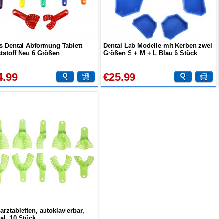
s Dental Abformung Tablett
Dental Lab Modelle mit Kerben zwei
tstoff Neu 6 Größen
Größen S + M + L Blau 6 Stück
klavierbar
4.99
€25.99
arztabletten, autoklavierbar,
ral, 10 Stück