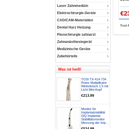
Laser Zahnmedizin
€2
Elektrochirurgie-Geräte
CAD/CAM-Materialien
Total:
Dental Harz Heizung
Piezochirurgie zahnarzt
Zahnanästhesiegerät
Medizinische Geräte
Zubehörteils
Was ist heiß!
TOSI TX-414-734
Rotes Multiplikator
Winkelstück 1:5 mit
Licht Mini-Kopf
€213.99
Monitor für
Implantatstabilität
ISQ Implantat-
Stabilitätsmonitor
Messung der Imp...
€534.99