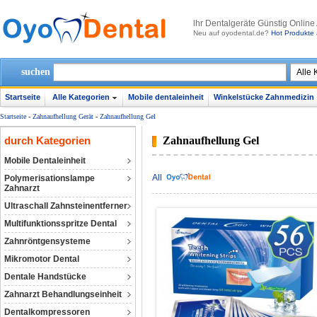
lhr Dentalgeräte Günstig Online
Neu auf oyodental.de?
Hot Produkte 
suchen
Startseite
Alle Kategorien
Mobile dentaleinheit
Winkelstücke Zahnmedizin
Startseite
-
Zahnaufhellung Gerät
-
Zahnaufhellung Gel
durch Kategorien
Zahnaufhellung Gel
Mobile Dentaleinheit
All
Polymerisationslampe
Zahnarzt
Ultraschall Zahnsteinentferner
Multifunktionsspritze Dental
Zahnröntgensysteme
Mikromotor Dental
Dentale Handstücke
Zahnarzt Behandlungseinheit
Dentalkompressoren‎