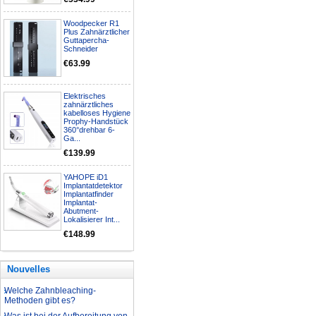
Woodpecker R1
Plus Zahnärztlicher
Guttapercha-
Schneider
€63.99
Elektrisches
zahnärztliches
kabelloses Hygiene
Prophy-Handstück
360°drehbar 6-
Ga...
€139.99
YAHOPE iD1
Implantatdetektor
Implantatfinder
Implantat-
Abutment-
Lokalisierer Int...
€148.99
Nationalfeiertagsangebot
Aufbereitung rotierender
Nouvelles
Instrumente
Welche Zahnbleaching-
Methoden gibt es?
Was ist bei der Aufbereitung von