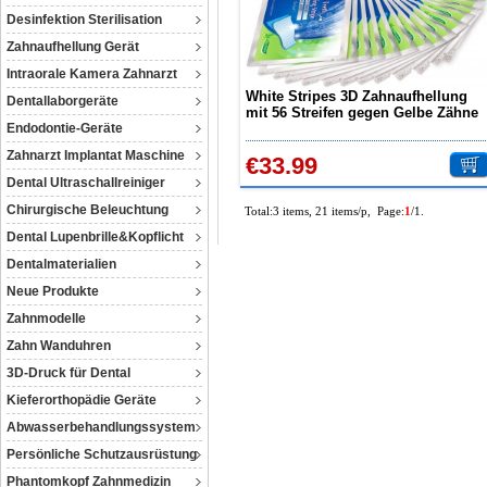
Desinfektion Sterilisation
Zahnaufhellung Gerät
Intraorale Kamera Zahnarzt
White Stripes 3D Zahnaufhellung
Dentallaborgeräte
mit 56 Streifen gegen Gelbe Zähne
Endodontie-Geräte
Rauchflecken Schwarze Zähne mit
Advanced no-slip Techn
Zahnarzt Implantat Maschine
€33.99
Dental Ultraschallreiniger
Chirurgische Beleuchtung
Total:3 items, 21 items/p, Page:
1
/1.
Dental Lupenbrille&Kopflicht
Dentalmaterialien
Neue Produkte
Zahnmodelle
Zahn Wanduhren
3D-Druck für Dental
Kieferorthopädie Geräte
Abwasserbehandlungssystem
Persönliche Schutzausrüstung
Phantomkopf Zahnmedizin