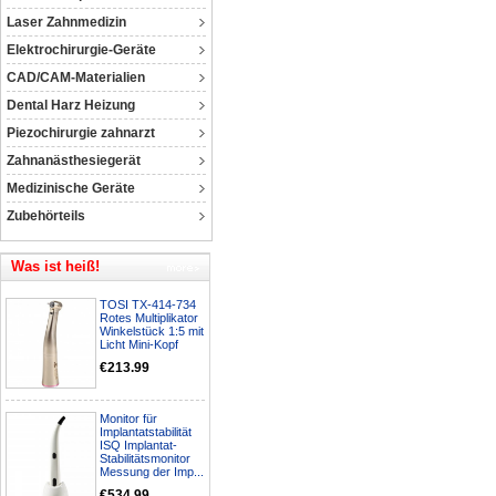
Laser Zahnmedizin
Elektrochirurgie-Geräte
CAD/CAM-Materialien
Dental Harz Heizung
Piezochirurgie zahnarzt
Zahnanästhesiegerät
Medizinische Geräte
Zubehörteils
Was ist heiß!
TOSI TX-414-734
Rotes Multiplikator
Winkelstück 1:5 mit
Licht Mini-Kopf
€213.99
Monitor für
Implantatstabilität
ISQ Implantat-
Stabilitätsmonitor
Messung der Imp...
€534.99