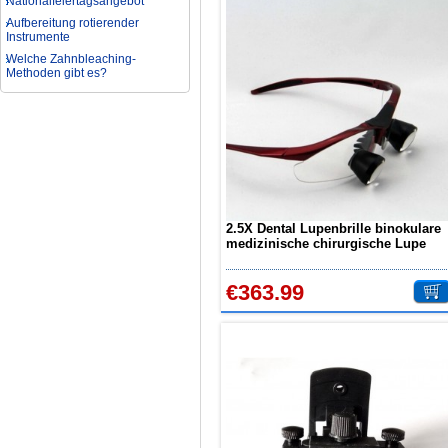
Aufbereitung rotierender
Instrumente
Welche Zahnbleaching-
Methoden gibt es?
Was ist bei der Aufbereitung von
Hand- und Winkelstücken zu
beachten?
Wie können erhöhte
Koloniezahlen im Wasser
dauerhaft reduziert werden?
Was ist beim Kauf eines
zahnarzt Ultraschallgerätes zu
beachten?
2.5X Dental Lupenbrille binokulare
Zahnaufhellung FAQ
medizinische chirurgische Lupe
TTL-Reihen
Was ist Medical Dental
Tourismus und wie es Ihnen
helfen kann
€363.99
Wie zur Prävention und
Behandlung Dental Unfälle
Dentale Polymerisationslampe
Parodontologie als
Schlüsseldisziplin der Zukunft