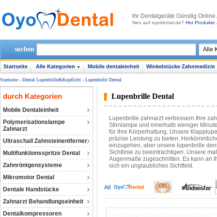
lhr Dentalgeräte Günstig Online
Neu auf oyodental.de?
Hot Produkte 
suchen
Startseite
Alle Kategorien
Mobile dentaleinheit
Winkelstücke Zahnmedizin
Startseite
-
Dental Lupenbrille&Kopflicht
-
Lupenbrille Dental
durch Kategorien
Lupenbrille Dental
Mobile Dentaleinheit
Lupenbrille zahnarzt verbessern Ihre zah
Polymerisationslampe
Stirnlampe und innerhalb weniger Minut
Zahnarzt
für Ihre Körperhaltung. Unsere Klapplup
präzise Leistung zu bieten. Herkömmlic
Ultraschall Zahnsteinentferner
einzugehen, aber unsere lupenbrille den
Sichtlinie zu beeinträchtigen. Unsere m
Multifunktionsspritze Dental
Augenmaße zugeschnitten. Es kann an Ihr
Zahnröntgensysteme
sich ein unglaubliches Sichtfeld.
Mikromotor Dental
All
Dentale Handstücke
Zahnarzt Behandlungseinheit
Dentalkompressoren‎