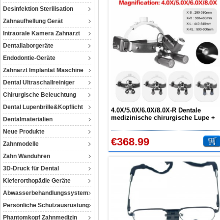
Desinfektion Sterilisation
Zahnaufhellung Gerät
Intraorale Kamera Zahnarzt
Dentallaborgeräte
Endodontie-Geräte
Zahnarzt Implantat Maschine
Dental Ultraschallreiniger
Chirurgische Beleuchtung
Dental Lupenbrille&Kopflicht
4.0X/5.0X/6.0X/8.0X-R Dentale
medizinische chirurgische Lupe +
Dentalmaterialien
Stirnband 5W LED-Scheinwerfer
Neue Produkte
€368.99
Zahnmodelle
Zahn Wanduhren
3D-Druck für Dental
Kieferorthopädie Geräte
Abwasserbehandlungssystem
Persönliche Schutzausrüstung
Phantomkopf Zahnmedizin