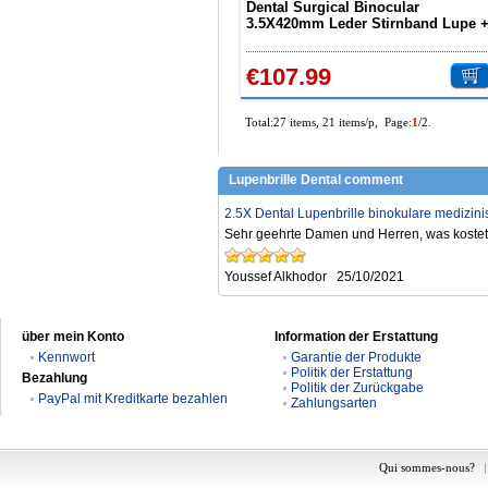
Dental Surgical Binocular
3.5X420mm Leder Stirnband Lupe 
LED Scheinwerfer DY-108
€107.99
Total:27 items, 21 items/p, Page:
1
/2.
Lupenbrille Dental comment
2.5X Dental Lupenbrille binokulare medizin
Sehr geehrte Damen und Herren, was kostet
Youssef Alkhodor
25/10/2021
über mein Konto
Information der Erstattung
Kennwort
Garantie der Produkte
Politik der Erstattung
Bezahlung
Politik der Zurückgabe
PayPal mit Kreditkarte bezahlen
Zahlungsarten
Qui sommes-nous?
|