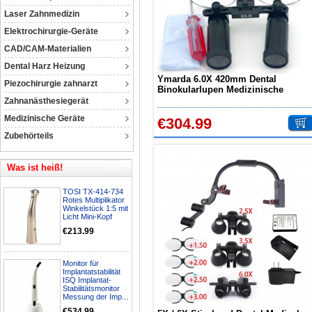
Laser Zahnmedizin
Elektrochirurgie-Geräte
CAD/CAM-Materialien
Dental Harz Heizung
Ymarda 6.0X 420mm Dental
Piezochirurgie zahnarzt
Binokularlupen Medizinische
Lupenbrille Zahnarzt Lupe
Zahnanästhesiegerät
Metallrahmen
Medizinische Geräte
€304.99
Zubehörteils
Was ist heiß!
TOSI TX-414-734
Rotes Multiplikator
Winkelstück 1:5 mit
Licht Mini-Kopf
€213.99
Monitor für
Implantatstabilität
ISQ Implantat-
Stabilitätsmonitor
Messung der Imp...
€534.99