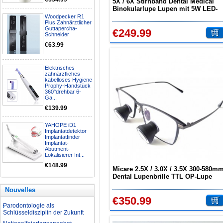
5X / 6X Stirnband Dental Medical
Binokularlupe Lupen mit 5W LED-
Scheinwerfer
Woodpecker R1
Nationalfeiertagsangebot
Plus Zahnärztlicher
Guttapercha-
Aufbereitung rotierender
€249.99
Schneider
Instrumente
€63.99
Welche Zahnbleaching-
Methoden gibt es?
Was ist bei der Aufbereitung von
Elektrisches
Hand- und Winkelstücken zu
zahnärztliches
beachten?
kabelloses Hygiene
Prophy-Handstück
Wie können erhöhte
360°drehbar 6-
Koloniezahlen im Wasser
Ga...
dauerhaft reduziert werden?
€139.99
Was ist beim Kauf eines
zahnarzt Ultraschallgerätes zu
YAHOPE iD1
beachten?
Implantatdetektor
Implantatfinder
Zahnaufhellung FAQ
Implantat-
Abutment-
Was ist Medical Dental
Lokalisierer Int...
Tourismus und wie es Ihnen
€148.99
helfen kann
Micare 2.5X / 3.0X / 3.5X 300-580m
Dental Lupenbrille TTL OP-Lupe
Wie zur Prävention und
Behandlung Dental Unfälle
Nouvelles
Dentale Polymerisationslampe
€350.99
Parodontologie als
Schlüsseldisziplin der Zukunft
Nationalfeiertagsangebot