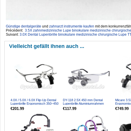
Günstige dentalgeräte
‎ und
zahnarzt instrumente kaufen
mit dem konkurrenzfähi
Précédent:
3.5X zahnmedizinische Lupe binokulare medizinische chirurgisc
Suivant:
3.0X Dental Lupenbrille binokulare medizinische chirurgische Lupe 
Vielleicht gefällt Ihnen auch ...
4.0X / 5.0X / 6.0X Flip-Up Dental
DY-118 2.5X 450 mm Dental
Micare 3.5X
Lupenbrille Ergonomisch 350–450
Lupenbrille Aluminiumrahmen
Ergonomis
mm
Einstellbarer Pupillenabst...
zahnmedizi
€201.99
€117.99
€749.99