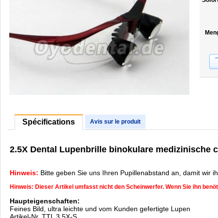
Sofor
Men
Spécifications
Avis sur le produit
2.5X Dental Lupenbrille binokulare medizinische
Hinweis:
Bitte geben Sie uns Ihren Pupillenabstand an, damit wir i
Hinweis: Dieser Artikel umfasst nicht den Scheinwerfer. Wenn Sie ihn benöt
Haupteigenschaften:
Feines Bild, ultra leichte und vom Kunden gefertigte Lupen
Artikel-Nr. TTL 3.5X-S