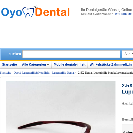
lhr Dentalgeräte Günstig Online
Neu auf oyodental.de?
Hot Produkte 
suchen
Startseite
Alle Kategorien
Mobile dentaleinheit
Winkelstücke Zahnmedizin
Startseite
-
Dental Lupenbrille&Kopflicht
-
Lupenbrille Dental
>
2.5X Dental Lupenbrille binokulare medizini
2.5X
Lup
Artik
Herstel