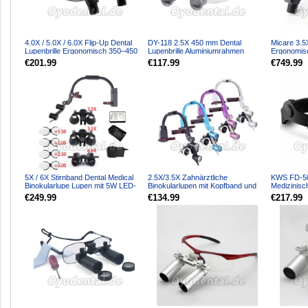
4.0X / 5.0X / 6.0X Flip-Up Dental
DY-118 2.5X 450 mm Dental
Micare 3.5X
Lupenbrille Ergonomisch 350–450
Lupenbrille Aluminiumrahmen
Ergonomis
mm
Einstellbarer Pupillenabst...
zahnmedizi
€201.99
€117.99
€749.99
5X / 6X Stirnband Dental Medical
2.5X/3.5X Zahnärztliche
KWS FD-50
Binokularlupe Lupen mit 5W LED-
Binokularlupen mit Kopfband und
Medizinisc
Scheinwerfer
5W LED-Scheinwerfer
chirurgisc
€249.99
€134.99
€217.99