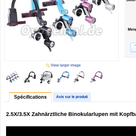
Sofor
Men
View larger image
Spécifications
Avis sur le produit
2.5X/3.5X Zahnärztliche Binokularlupen mit Kop