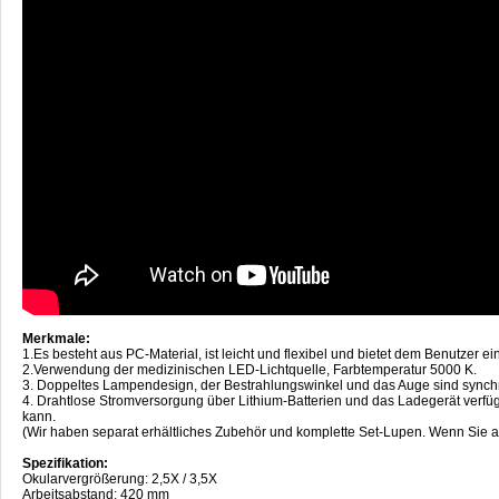
Merkmale:
1.Es besteht aus PC-Material, ist leicht und flexibel und bietet dem Benutzer
2.Verwendung der medizinischen LED-Lichtquelle, Farbtemperatur 5000 K.
3. Doppeltes Lampendesign, der Bestrahlungswinkel und das Auge sind synchron
4. Drahtlose Stromversorgung über Lithium-Batterien und das Ladegerät verfü
kann.
(Wir haben separat erhältliches Zubehör und komplette Set-Lupen. Wenn Sie 
Spezifikation:
Okularvergrößerung: 2,5X / 3,5X
Arbeitsabstand: 420 mm