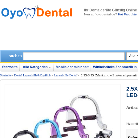
lhr Dentalgeräte Günstig Online
Neu auf oyodental.de?
Hot Produkte 
suchen
Startseite
Alle Kategorien
Mobile dentaleinheit
Winkelstücke Zahnmedizin
Startseite
-
Dental Lupenbrille&Kopflicht
-
Lupenbrille Dental
>
2.5X/3.5X Zahnärztliche Binokularlupen mi
2.5X
LED
Artik
Herstel