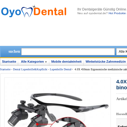
lhr Dentalgeräte Günstig Online
Neu auf oyodental.de?
Hot Produkte 
suchen
Startseite
Alle Kategorien
Mobile dentaleinheit
Winkelstücke Zahnmedizin
Startseite
-
Dental Lupenbrille&Kopflicht
-
Lupenbrille Dental
>
4.0X 450mm Ergonomische medizinische zahnär
4.0X
bino
Artik
Herstel