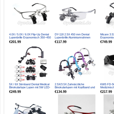
4.0X / 5.0X / 6.0X Flip-Up Dental
DY-118 2.5X 450 mm Dental
Micare 3.5X
Lupenbrille Ergonomisch 350–450
Lupenbrille Aluminiumrahmen
Ergonomis
mm
Einstellbarer Pupillenabst...
zahnmedizi
€201.99
€117.99
€749.99
5X / 6X Stirnband Dental Medical
2.5X/3.5X Zahnärztliche
KWS FD-50
Binokularlupe Lupen mit 5W LED-
Binokularlupen mit Kopfband und
Medizinisc
Scheinwerfer
5W LED-Scheinwerfer
chirurgisc
€249.99
€134.99
€217.99