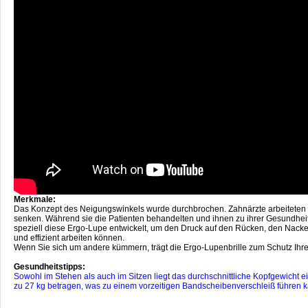
Merkmale:
Das Konzept des Neigungswinkels wurde durchbrochen. Zahnärzte arbeiteten fr
senken. Während sie die Patienten behandelten und ihnen zu ihrer Gesundheit
speziell diese Ergo-Lupe entwickelt, um den Druck auf den Rücken, den Nacken
und effizient arbeiten können.
Wenn Sie sich um andere kümmern, trägt die Ergo-Lupenbrille zum Schutz Ihrer
Gesundheitstipps:
Sowohl im Stehen als auch im Sitzen liegt das durchschnittliche Kopfgewicht e
zu 27 kg betragen, was zu einem vorzeitigen Bandscheibenverschleiß führen 