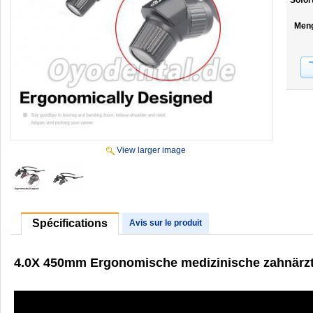
Sofor
Men
View larger image
Spécifications
Avis sur le produit
4.0X 450mm Ergonomische medizinische zahnärztli