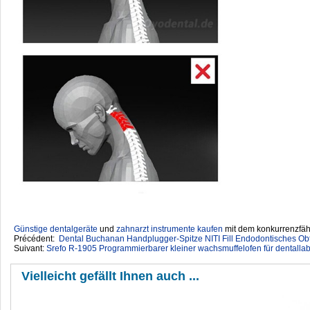
Günstige dentalgeräte
‎ und
zahnarzt instrumente kaufen
mit dem konkurrenzfähi
Précédent:
Dental Buchanan Handplugger-Spitze NITI Fill Endodontisches Ob
Suivant:
Srefo R-1905 Programmierbarer kleiner wachsmuffelofen für dentalla
Vielleicht gefällt Ihnen auch ...