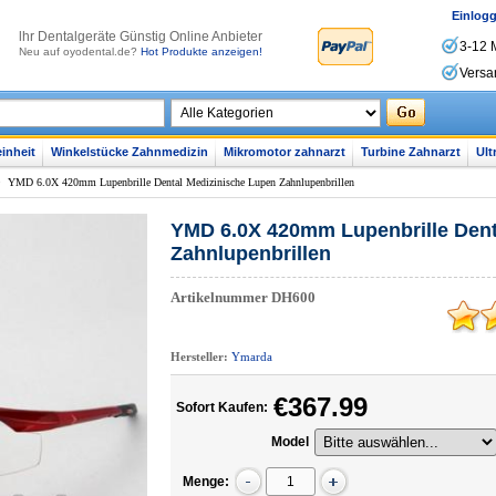
Einlog
lhr Dentalgeräte Günstig Online Anbieter
3-12 
Neu auf oyodental.de?
Hot Produkte anzeigen!
Versa
inheit
Winkelstücke Zahnmedizin
Mikromotor zahnarzt
Turbine Zahnarzt
Ult
>
YMD 6.0X 420mm Lupenbrille Dental Medizinische Lupen Zahnlupenbrillen
YMD 6.0X 420mm Lupenbrille Dent
Zahnlupenbrillen
Artikelnummer
DH600
Hersteller:
Ymarda
€367.99
Sofort Kaufen:
Model
Menge: