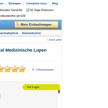
gen
|
Eintragen
|
Contactez-nous
|
Blog
Monaten Garantie
30 Tage Retouren
ndkostenfrei ab €49
Mein Einkaufswagen
raschallspitzen
Diamantbohrer
« Zurück gehen
al Medizinische Lupen
5
0
Rezensionen
Auf Lager