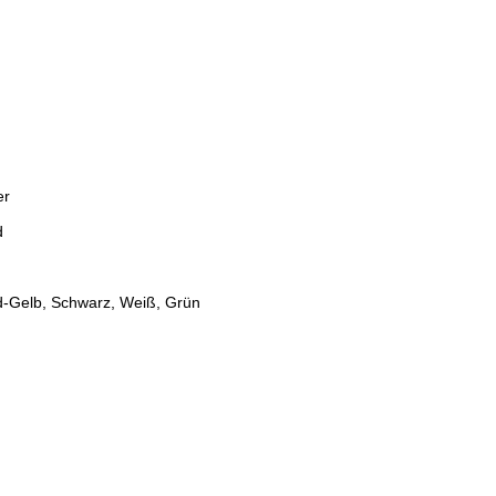
er
d
ld-Gelb, Schwarz, Weiß, Grün