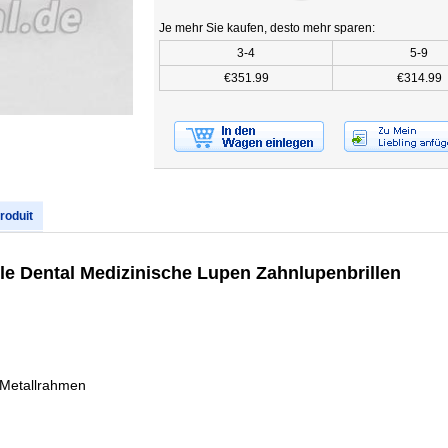
Je mehr Sie kaufen, desto mehr sparen:
3-4
5-9
€351.99
€314.99
produit
e Dental Medizinische Lupen Zahnlupenbrillen
 Metallrahmen