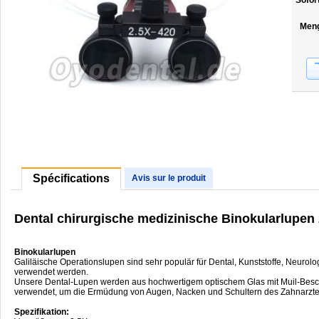
Sofor
Men
Spécifications
Avis sur le produit
Dental chirurgische medizinische Binokularlupe
Binokularlupen
Galiläische Operationslupen sind sehr populär für Dental, Kunststoffe, Neurol
verwendet werden.
Unsere Dental-Lupen werden aus hochwertigem optischem Glas mit Muil-Beschicht
verwendet, um die Ermüdung von Augen, Nacken und Schultern des Zahnarztes z
Spezifikation: