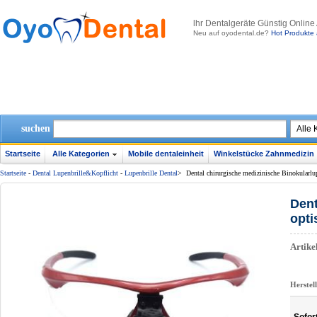
lhr Dentalgeräte Günstig Online
Neu auf oyodental.de?
Hot Produkte 
suchen
Startseite
Alle Kategorien
Mobile dentaleinheit
Winkelstücke Zahnmedizin
Startseite
-
Dental Lupenbrille&Kopflicht
-
Lupenbrille Dental
>
Dental chirurgische medizinische Binokular
Dent
opti
Artik
Herstel