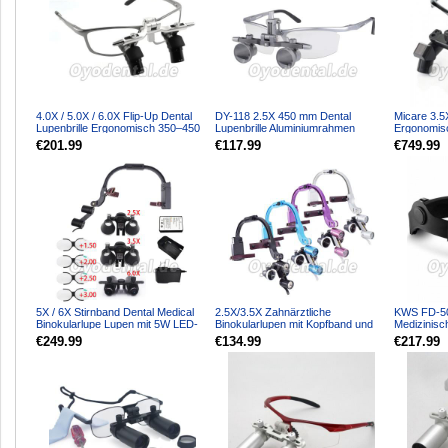
4.0X / 5.0X / 6.0X Flip-Up Dental
DY-118 2.5X 450 mm Dental
Micare 3.5X
Lupenbrille Ergonomisch 350–450
Lupenbrille Aluminiumrahmen
Ergonomis
mm
Einstellbarer Pupillenabst...
zahnmedizi
€201.99
€117.99
€749.99
5X / 6X Stirnband Dental Medical
2.5X/3.5X Zahnärztliche
KWS FD-50
Binokularlupe Lupen mit 5W LED-
Binokularlupen mit Kopfband und
Medizinisc
Scheinwerfer
5W LED-Scheinwerfer
chirurgisc
€249.99
€134.99
€217.99