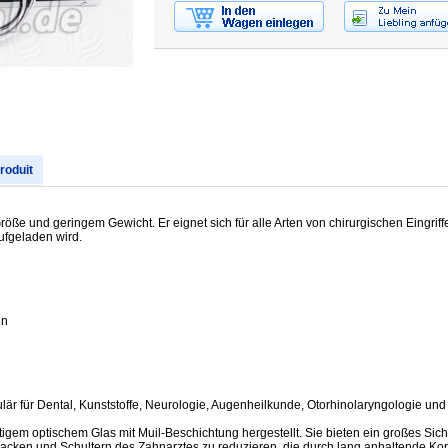
produit
öße und geringem Gewicht. Er eignet sich für alle Arten von chirurgischen Eingriff
fgeladen wird.
en
lär für Dental, Kunststoffe, Neurologie, Augenheilkunde, Otorhinolaryngologie und 
m optischem Glas mit Muil-Beschichtung hergestellt. Sie bieten ein großes Sichtfe
ken und Schultern des Zahnarztes zu reduzieren, die durch lang anhaltende Kopf