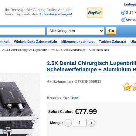
Einlog
lhr Dentalgeräte Günstig Online Anbieter
3-12 
Neu auf oyodental.de?
Hot Produkte anzeigen!
Versa
inheit
Winkelstücke Zahnmedizin
Mikromotor zahnarzt
Turbine Zahnarzt
Ult
>
2.5X Dental Chirurgisch Lupenbrille + 3W LED Scheinwerferlampe + Aluminium Box
2.5X Dental Chirurgisch Lupenbri
Scheinwerferlampe + Aluminium 
Artikelnummer
OYODE000935
Hersteller:
Oyo Dental
€77.99
Sofort Kaufen:
Menge: