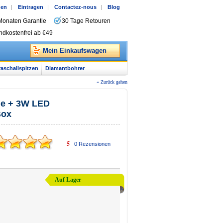
gen
|
Eintragen
|
Contactez-nous
|
Blog
Monaten Garantie
30 Tage Retouren
ndkostenfrei ab €49
Mein Einkaufswagen
raschallspitzen
Diamantbohrer
« Zurück gehen
lle + 3W LED
Box
5
0
Rezensionen
Auf Lager