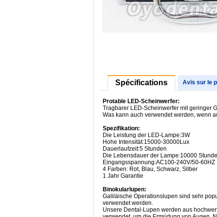
Spécifications
Avis sur le 
Protable LED-Scheinwerfer:
Tragbarer LED-Scheinwerfer mit geringer Gr
Was kann auch verwendet werden, wenn au
Spezifikation:
Die Leistung der LED-Lampe:3W
Hohe Intensität:15000-30000Lux
Dauerlaufzeit:5 Stunden
Die Lebensdauer der Lampe:10000 Stund
Eingangsspannung:AC100-240V/50-60HZ
4 Farben: Rot, Blau, Schwarz, Silber
1 Jahr Garantie
Binokularlupen:
Galiläische Operationslupen sind sehr popu
verwendet werden.
Unsere Dental-Lupen werden aus hochwertige
verwendet, um die Ermüdung von Augen, Nac