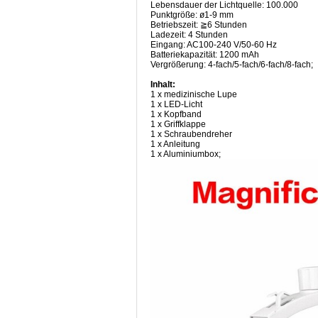
Lebensdauer der Lichtquelle: 100.000
Punktgröße: ø1-9 mm
Betriebszeit: ≧6 Stunden
Ladezeit: 4 Stunden
Eingang: AC100-240 V/50-60 Hz
Batteriekapazität: 1200 mAh
Vergrößerung: 4-fach/5-fach/6-fach/8-fach;
Inhalt:
1 x medizinische Lupe
1 x LED-Licht
1 x Kopfband
1 x Griffklappe
1 x Schraubendreher
1 x Anleitung
1 x Aluminiumbox;