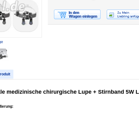
ge
produit
ale medizinische chirurgische Lupe + Stirnband 5W 
ößerung: