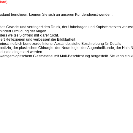
dard)
bstand benötigen, können Sie sich an unseren Kundendienst wenden.
t das Gewicht und verringert den Druck, der Unbehagen und Kopfschmerzen verurs
erhindert Ermüdung der Augen.
ers weites Sichtfeld mit klarer Sicht.
ert Reflexionen und verbessert die Bildklarheit
inschließlich benutzerdefinierter Abstände, siehe Beschreibung für Details
edizin, der plastischen Chirurgie, der Neurologie, der Augenheilkunde, der Hal
ndustrie eingesetzt werden.
rtigem optischem Glasmaterial mit Muil-Beschichtung hergestellt. Sie kann ein kl