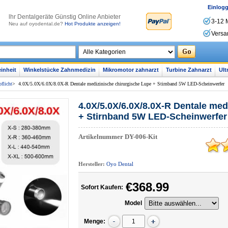
Einlog
lhr Dentalgeräte Günstig Online Anbieter
3-12 
Neu auf oyodental.de?
Hot Produkte anzeigen!
Versa
inheit
Winkelstücke Zahnmedizin
Mikromotor zahnarzt
Turbine Zahnarzt
Ult
flicht
>
4.0X/5.0X/6.0X/8.0X-R Dentale medizinische chirurgische Lupe + Stirnband 5W LED-Scheinwerfer
4.0X/5.0X/6.0X/8.0X-R Dentale med
+ Stirnband 5W LED-Scheinwerfer
Artikelnummer
DY-006-Kit
Hersteller:
Oyo Dental
€368.99
Sofort Kaufen:
Model
Menge: