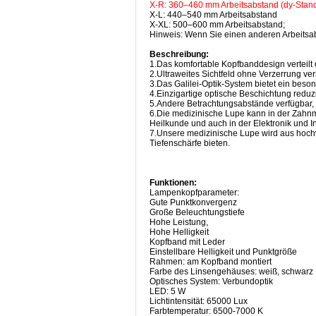
X-R: 360–460 mm Arbeitsabstand (dy-Stan
X-L: 440–540 mm Arbeitsabstand
X-XL: 500–600 mm Arbeitsabstand;
Hinweis: Wenn Sie einen anderen Arbeitsa
Beschreibung:
1.Das komfortable Kopfbanddesign verteil
2.Ultraweites Sichtfeld ohne Verzerrung v
3.Das Galilei-Optik-System bietet ein besond
4.Einzigartige optische Beschichtung reduzi
5.Andere Betrachtungsabstände verfügbar, e
6.Die medizinische Lupe kann in der Zahnm
Heilkunde und auch in der Elektronik und I
7.Unsere medizinische Lupe wird aus hochwe
Tiefenschärfe bieten.
Funktionen:
Lampenkopfparameter:
Gute Punktkonvergenz
Große Beleuchtungstiefe
Hohe Leistung,
Hohe Helligkeit
Kopfband mit Leder
Einstellbare Helligkeit und Punktgröße
Rahmen: am Kopfband montiert
Farbe des Linsengehäuses: weiß, schwarz
Optisches System: Verbundoptik
LED: 5 W
Lichtintensität: 65000 Lux
Farbtemperatur: 6500-7000 K