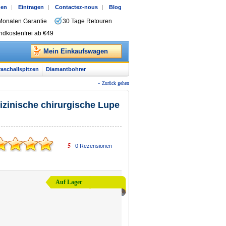
gen
|
Eintragen
|
Contactez-nous
|
Blog
Monaten Garantie
30 Tage Retouren
ndkostenfrei ab €49
Mein Einkaufswagen
raschallspitzen
Diamantbohrer
« Zurück gehen
izinische chirurgische Lupe
5
0
Rezensionen
Auf Lager