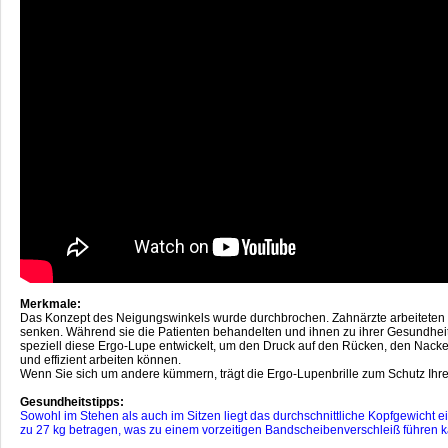
Merkmale:
Das Konzept des Neigungswinkels wurde durchbrochen. Zahnärzte arbeiteten fr
senken. Während sie die Patienten behandelten und ihnen zu ihrer Gesundheit
speziell diese Ergo-Lupe entwickelt, um den Druck auf den Rücken, den Nacken
und effizient arbeiten können.
Wenn Sie sich um andere kümmern, trägt die Ergo-Lupenbrille zum Schutz Ihrer
Gesundheitstipps:
Sowohl im Stehen als auch im Sitzen liegt das durchschnittliche Kopfgewicht e
zu 27 kg betragen, was zu einem vorzeitigen Bandscheibenverschleiß führen 