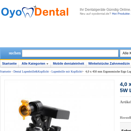
lhr Dentalgeräte Günstig Online
Neu auf oyodental.de?
Hot Produkte 
suchen
Startseite
Alle Kategorien
Mobile dentaleinheit
Winkelstücke Zahnmedizin
Startseite
-
Dental Lupenbrille&Kopflicht
-
Lupenbrille mit Kopflicht
>
4,0 x 450 mm Ergonomische Ergo Lup
4,0 
5W L
Artik
Herstel