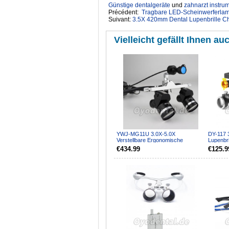
Günstige dentalgeräte
‎ und
zahnarzt instru
Précédent:
Tragbare LED-Scheinwerferlamp
Suivant:
3.5X 420mm Dental Lupenbrille Chi
Vielleicht gefällt Ihnen auc
YWJ-MG11U 3.0X-5.0X
DY-117 
Verstellbare Ergonomische
Lupenbri
Dentalchirurgische Lupenbrille
Kabellos
€434.99
€125.9
Erg...