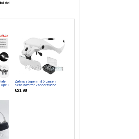
al.de!
tale
Zahnarztlupen mit 5 Linsen
 Lupe +
Scheinwerfer Zahnärztliche
Fernglaslupe mit LED-Kopfl...
€21.99