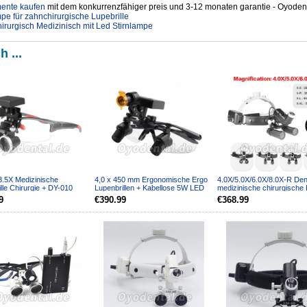
mente kaufen
mit dem konkurrenzfähiger preis und 3-12 monaten garantie - Oyodent
e für zahnchirurgische Lupebrille
rurgisch Medizinisch mit Led Stirnlampe
h ...
3.5X Medizinische
4,0 x 450 mm Ergonomische Ergo
4.0X/5.0X/6.0X/8.0X-R Den
lle Chirurgie + DY-010
Lupenbrillen + Kabellose 5W LED
medizinische chirurgische
e 3W LED-Stirnla...
OP-Stirnleuchte
Stirnband 5W LED-...
9
€390.99
€368.99