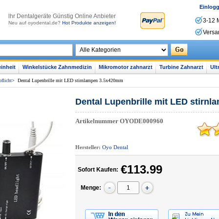
Einlog
lhr Dentalgeräte Günstig Online Anbieter
3-12 
Neu auf oyodental.de?
Hot Produkte anzeigen!
Versa
inheit
Winkelstücke Zahnmedizin
Mikromotor zahnarzt
Turbine Zahnarzt
Ult
flicht
>
Dental Lupenbrille mit LED stirnlampen 3.5x420mm
Dental Lupenbrille mit LED stirn
Artikelnummer
OYODE000960
Hersteller:
Oyo Dental
€113.99
Sofort Kaufen:
Menge: