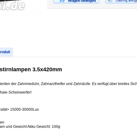
produit
D stirnlampen 3.5x420mm
denten der Zahnmedizin, Zahnarzthelfer und Zahnärzte. Es verfügt über breites Sic
chale-Scheinwerfer!
nsität> 15000-30000Lux
den
umen und Gewicht Akku Gewicht: 100g