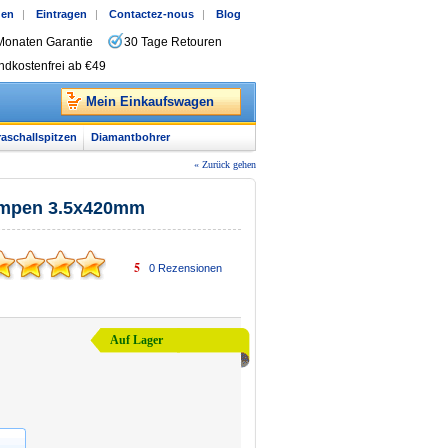
gen
|
Eintragen
|
Contactez-nous
|
Blog
Monaten Garantie
30 Tage Retouren
ndkostenfrei ab €49
Mein Einkaufswagen
raschallspitzen
Diamantbohrer
« Zurück gehen
lampen 3.5x420mm
5
0
Rezensionen
Auf Lager