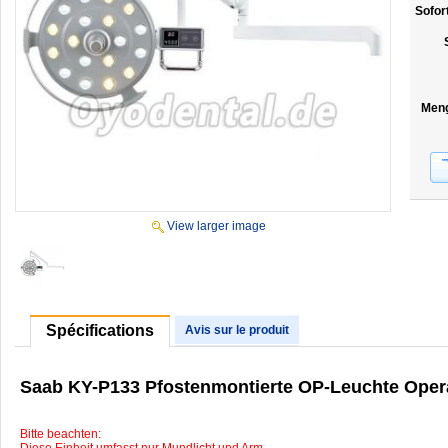
Sofor
Men
View larger image
Spécifications
Avis sur le produit
Saab KY-P133 Pfostenmontierte OP-Leuchte Operat
Bitte beachten:
Diese Einheit umfasst nur Mundlicht und Arm.