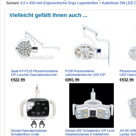
Suivant:
4,0 x 450 mm Ergonomische Ergo Lupenbrillen + Kabellose 5W LED O
Vielleicht gefällt Ihnen auch ...
Saab KY-P133 Pfostenmontierte
P138 Postmontierte
Pfostenmon
OP-Leuchte Operationsleuchte
zahnmedizinische LED-OP-
LED-Operat
LED-Licht für Zahnarz...
Leuchte für die
Touchscree
€922.99
€891.99
€932.99
Behandlungsstuhleinhe...
Dental-Operationslampe
Dental LED Schattenlos OP-Licht-
JH-09 10W 
Schattenlose Orale
Induktionslampe 8 Glühbirnen
Lampe Sch