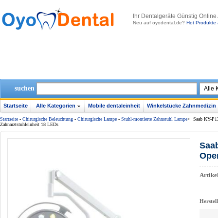
lhr Dentalgeräte Günstig Online
Neu auf oyodental.de?
Hot Produkte 
suchen
Startseite
Alle Kategorien
Mobile dentaleinheit
Winkelstücke Zahnmedizin
Startseite
-
Chirurgische Beleuchtung
-
Chirurgische Lampe
-
Stuhl-montierte Zahnstuhl Lampe
>
Saab KY-P13
Zahnarztstuhleinheit 18 LEDs
Saab
Oper
Artik
Herstel