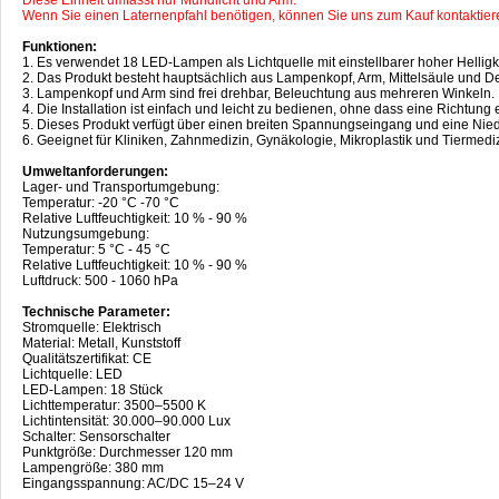
Wenn Sie einen Laternenpfahl benötigen, können Sie uns zum Kauf kontaktier
Funktionen:
1. Es verwendet 18 LED-Lampen als Lichtquelle mit einstellbarer hoher Helligke
2. Das Produkt besteht hauptsächlich aus Lampenkopf, Arm, Mittelsäule und D
3. Lampenkopf und Arm sind frei drehbar, Beleuchtung aus mehreren Winkeln.
4. Die Installation ist einfach und leicht zu bedienen, ohne dass eine Richtung er
5. Dieses Produkt verfügt über einen breiten Spannungseingang und eine Nie
6. Geeignet für Kliniken, Zahnmedizin, Gynäkologie, Mikroplastik und Tiermediz
Umweltanforderungen:
Lager- und Transportumgebung:
Temperatur: -20 °C -70 °C
Relative Luftfeuchtigkeit: 10 % - 90 %
Nutzungsumgebung:
Temperatur: 5 °C - 45 °C
Relative Luftfeuchtigkeit: 10 % - 90 %
Luftdruck: 500 - 1060 hPa
Technische Parameter:
Stromquelle: Elektrisch
Material: Metall, Kunststoff
Qualitätszertifikat: CE
Lichtquelle: LED
LED-Lampen: 18 Stück
Lichttemperatur: 3500–5500 K
Lichtintensität: 30.000–90.000 Lux
Schalter: Sensorschalter
Punktgröße: Durchmesser 120 mm
Lampengröße: 380 mm
Eingangsspannung: AC/DC 15–24 V