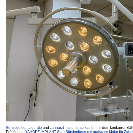
Günstige dentalgeräte
‎ und
zahnarzt instrumente kaufen
mit dem konkurrenzfähi
Précédent:
YAHOPE IMPLANT Surg Bürstenloser chirurgischer Motor für Zahni