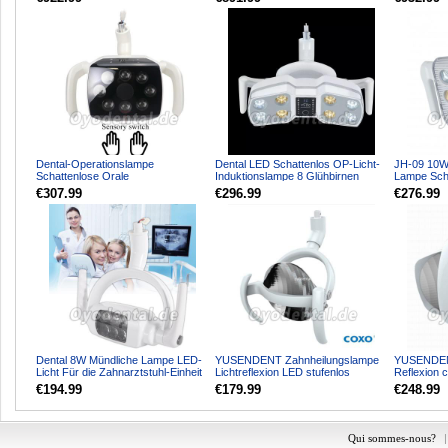
Behandlungsstuhleinhe...
Dental-Operationslampe
Dental LED Schattenlos OP-Licht-
JH-09 10W 
Schattenlose Orale
Induktionslampe 8 Glühbirnen
Lampe Sch
Induktionsleuchte 8 LEDs für
Operationslampe KY-...
Induktions
€307.99
€296.99
€276.99
Zahnarzts...
Dental 8W Mündliche Lampe LED-
YUSENDENT Zahnheilungslampe
YUSENDEN
Licht Für die Zahnarztstuhl-Einheit
Lichtreflexion LED stufenlos
Reflexion 
6 LED
einstellbar CX249-21
Mundleuchte
€194.99
€179.99
€248.99
Qui sommes-nous?
|