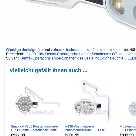
Günstige dentalgeräte
‎ und
zahnarzt instrumente kaufen
mit dem konkurrenzfähi
Précédent:
JH-09 10W Dental Chirurgische Lampe Schattenlos OP-Induktion
Suivant:
Dental-Operationslampe Schattenlose Orale Induktionsleuchte 8 LEDs 
Vielleicht gefällt Ihnen auch ...
Saab KY-P133 Pfostenmontierte
P138 Postmontierte
Pfostenmon
OP-Leuchte Operationsleuchte
zahnmedizinische LED-OP-
LED-Operat
LED-Licht für Zahnarz...
Leuchte für die
Touchscree
€922.99
€891.99
€932.99