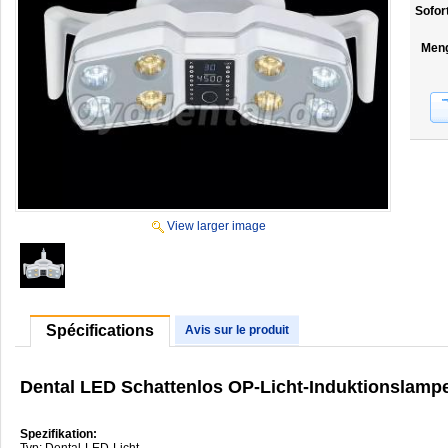
Sofor
Men
View larger image
Spécifications
Avis sur le produit
Dental LED Schattenlos OP-Licht-Induktionslamp
Spezifikation:
Typ: Dental-LED-Licht