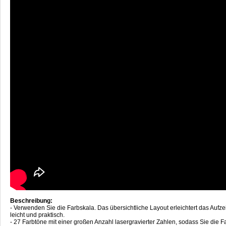
Beschreibung:
- Verwenden Sie die Farbskala. Das übersichtliche Layout erleichtert das Au
leicht und praktisch.
- 27 Farbtöne mit einer großen Anzahl lasergravierter Zahlen, sodass Sie die