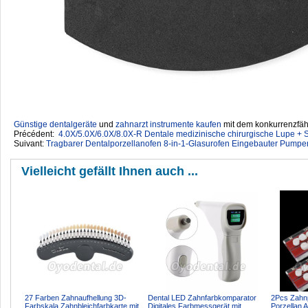
Günstige dentalgeräte
‎ und
zahnarzt instrumente kaufen
mit dem konkurrenzfähi
Précédent:
4.0X/5.0X/6.0X/8.0X-R Dentale medizinische chirurgische Lupe +
Suivant:
Tragbarer Dentalporzellanofen 8-in-1-Glasurofen Eingebauter Pump
Vielleicht gefällt Ihnen auch ...
27 Farben Zahnaufhellung 3D-
Dental LED Zahnfarbkomparator
2Pcs Zahnp
Farbskala Zahnbleichfarbkarte mit
Digitales Farbmessgerät mit
Porzellan A