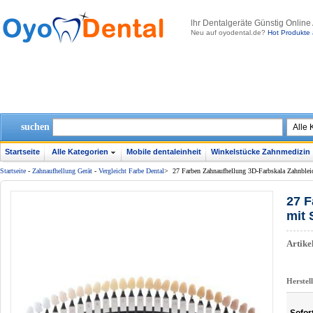
lhr Dentalgeräte Günstig Online
Neu auf oyodental.de?
Hot Produkte 
suchen
Startseite
Alle Kategorien
Mobile dentaleinheit
Winkelstücke Zahnmedizin
Startseite
-
Zahnaufhellung Gerät
-
Vergleicht Farbe Dental
>
27 Farben Zahnaufhellung 3D-Farbskala Zahnbleic
27 F
mit 
Artik
Herstel