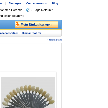
gen
|
Eintragen
|
Contactez-nous
|
Blog
Monaten Garantie
30 Tage Retouren
ndkostenfrei ab €49
Mein Einkaufswagen
raschallspitzen
Diamantbohrer
« Zurück gehen