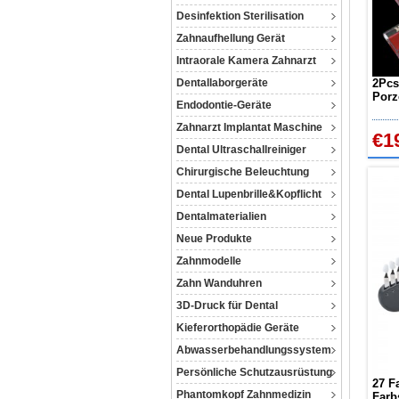
Desinfektion Sterilisation
Zahnaufhellung Gerät
Intraorale Kamera Zahnarzt
Dentallaborgeräte
2Pcs
Porz
Endodontie-Geräte
Zahn
Zahnarzt Implantat Maschine
€1
Dental Ultraschallreiniger
Chirurgische Beleuchtung
Dental Lupenbrille&Kopflicht
Dentalmaterialien
Neue Produkte
Zahnmodelle
Zahn Wanduhren
3D-Druck für Dental
Kieferorthopädie Geräte
Abwasserbehandlungssystem
Persönliche Schutzausrüstung
27 F
Phantomkopf Zahnmedizin
Farb