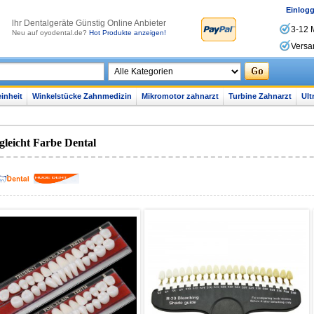
Einlog
lhr Dentalgeräte Günstig Online Anbieter
3-12 
Neu auf oyodental.de?
Hot Produkte anzeigen!
Versa
inheit
Winkelstücke Zahnmedizin
Mikromotor zahnarzt
Turbine Zahnarzt
Ult
gleicht Farbe Dental