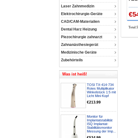
Spie
Laser Zahnmedizin
€5
Elektrochirurgie-Geräte
CAD/CAM-Materialien
Total:
Dental Harz Heizung
Piezochirurgie zahnarzt
Zahnanästhesiegerät
Medizinische Geräte
Zubehörteils
Was ist heiß!
TOSI TX-414-734
Rotes Multiplikator
Winkelstück 1:5 mit
Licht Mini-Kopf
€213.99
Monitor für
Implantatstabilität
ISQ Implantat-
Stabilitätsmonitor
Messung der Imp...
€534.99