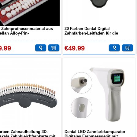
 Zahnprothesenmaterial aus
20 Farben Dental Digital
ellan Alloy-Pin-
Zahnfarben-Leitfaden für die
farbfarbschlüssel
Zahnaufhellung
9.99
€49.99
arben Zahnaufhellung 3D-
Dental LED Zahnfarbkomparator
skala Zahnbleichfarbkarte mit
Digitales Farbmessgerät mit