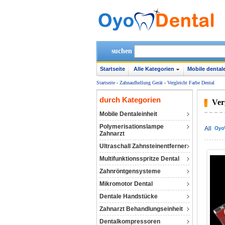
suchen
Startseite
Alle Kategorien
Mobile dentale
Startseite
-
Zahnaufhellung Gerät
-
Vergleicht Farbe Dental
durch Kategorien
Ver
Mobile Dentaleinheit
Polymerisationslampe
All
Zahnarzt
Ultraschall Zahnsteinentferner
Multifunktionsspritze Dental
Zahnröntgensysteme
Mikromotor Dental
Dentale Handstücke
Zahnarzt Behandlungseinheit
Dentalkompressoren‎