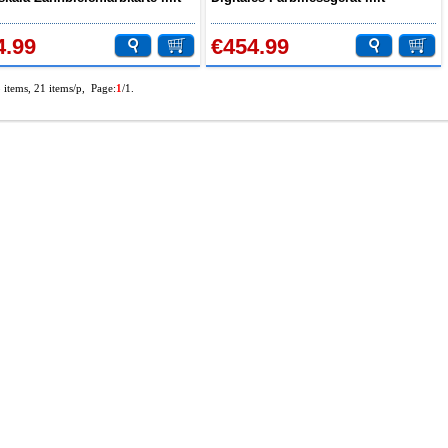
gel
Zahnfarbskala
4.99
€454.99
5 items, 21 items/p, Page:
1
/1.