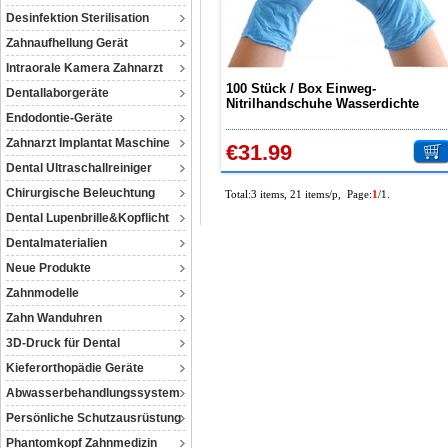
Desinfektion Sterilisation
Zahnaufhellung Gerät
Intraorale Kamera Zahnarzt
100 Stück / Box Einweg-
Dentallaborgeräte
Nitrilhandschuhe Wasserdichte
Endodontie-Geräte
Untersuchungshandschuhe
beidhändig für medizinische
Zahnarzt Implantat Maschine
€31.99
Haushandschuhe
Dental Ultraschallreiniger
Chirurgische Beleuchtung
Total:3 items, 21 items/p, Page:
1
/1.
Dental Lupenbrille&Kopflicht
Dentalmaterialien
Neue Produkte
Zahnmodelle
Zahn Wanduhren
3D-Druck für Dental
Kieferorthopädie Geräte
Abwasserbehandlungssystem
Persönliche Schutzausrüstung
Phantomkopf Zahnmedizin