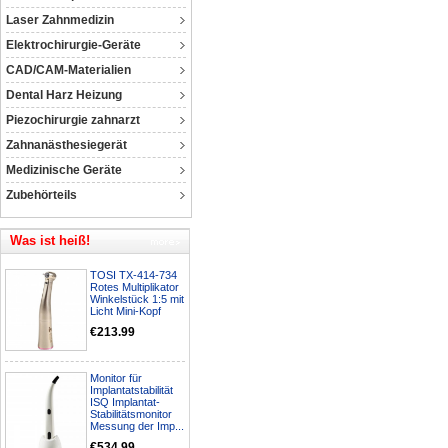
Laser Zahnmedizin
Elektrochirurgie-Geräte
CAD/CAM-Materialien
Dental Harz Heizung
Piezochirurgie zahnarzt
Zahnanästhesiegerät
Medizinische Geräte
Zubehörteils
Was ist heiß!
TOSI TX-414-734
Rotes Multiplikator
Winkelstück 1:5 mit
Licht Mini-Kopf
€213.99
Monitor für
Implantatstabilität
ISQ Implantat-
Stabilitätsmonitor
Messung der Imp...
€534.99