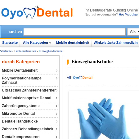
lhr Dentalgeräte Günstig Online
Neu auf oyodental.de?
Hot Produkte 
suchen
Startseite
Alle Kategorien
Mobile dentaleinheit
Winkelstücke Zahnmedizin
Startseite
-
Dentalmaterialien
-
Einweghandschuhe
durch Kategorien
Einweghandschuhe
Mobile Dentaleinheit
All
Polymerisationslampe
Zahnarzt
Ultraschall Zahnsteinentferner
Multifunktionsspritze Dental
Zahnröntgensysteme
Mikromotor Dental
Dentale Handstücke
Zahnarzt Behandlungseinheit
Dentalkompressoren‎