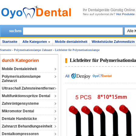
lhr Dentalgeräte Günstig Online
Neu auf oyodental.de?
Hot Produkte 
suchen
Startseite
Alle Kategorien
Mobile dentaleinheit
Winkelstücke Zahnmedizin
Startseite
-
Polymerisationslampe Zahnarzt
-
Lichtleiter für Polymerisationslampe
durch Kategorien
Lichtleiter für Polymerisations
Mobile Dentaleinheit
All
Polymerisationslampe
Zahnarzt
Ultraschall Zahnsteinentferner
Multifunktionsspritze Dental
Zahnröntgensysteme
Mikromotor Dental
Dentale Handstücke
Zahnarzt Behandlungseinheit
Dentalkompressoren‎