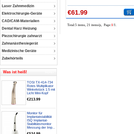
Laser Zahnmedizin
€61.99
Elektrochirurgie-Geräte
CAD/CAM-Materialien
Total:5 items, 21 items/p, Page:
1
/1.
Dental Harz Heizung
Piezochirurgie zahnarzt
Zahnanästhesiegerät
Medizinische Geräte
Zubehörteils
Was ist heiß!
TOSI TX-414-734
Rotes Multiplikator
Winkelstück 1:5 mit
Licht Mini-Kopf
€213.99
Monitor für
Implantatstabilität
ISQ Implantat-
Stabilitätsmonitor
Messung der Imp...
€534.99