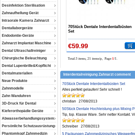
Desinfektion Sterilisation
Zahnaufhellung Gerät
Intraorale Kamera Zahnarzt
70Stück Dentale Interdentalbüsten
Dentallaborgeräte
Set
Endodontie-Geräte
Zahnarzt Implantat Maschine
€59.99
Dental Ultraschallreiniger
Chirurgische Beleuchtung
Total:3 items, 21 items/p, Page:
1
/1.
Dental Lupenbrille&Kopflicht
Dentalmaterialien
Interdentalreinigung Zahnarzt comment
Neue Produkte
70Stück Dentale Interdentalbüsten Set
Zahnmodelle
Alles perfekt gelaufen! Sehr schnell !
Zahn Wanduhren
christian
27/08/2013
3D-Druck für Dental
50Stück Dentale Hochleistung plus Mixing 
Kieferorthopädie Geräte
Tip, top. Klasse Ware. Sehr netter Kontakt. V
Abwasserbehandlungssystem
Persönliche Schutzausrüstung
Schreiber
27/08/2013
Phantomkopf Zahnmedizin
5 Packungen Zahnmedizinisches Wegwerfmat