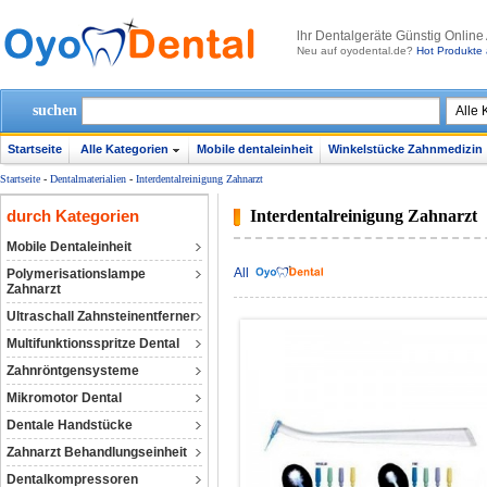
lhr Dentalgeräte Günstig Online
Neu auf oyodental.de?
Hot Produkte 
suchen
Startseite
Alle Kategorien
Mobile dentaleinheit
Winkelstücke Zahnmedizin
Startseite
-
Dentalmaterialien
-
Interdentalreinigung Zahnarzt
durch Kategorien
Interdentalreinigung Zahnarzt
Mobile Dentaleinheit
All
Polymerisationslampe
Zahnarzt
Ultraschall Zahnsteinentferner
Multifunktionsspritze Dental
Zahnröntgensysteme
Mikromotor Dental
Dentale Handstücke
Zahnarzt Behandlungseinheit
Dentalkompressoren‎