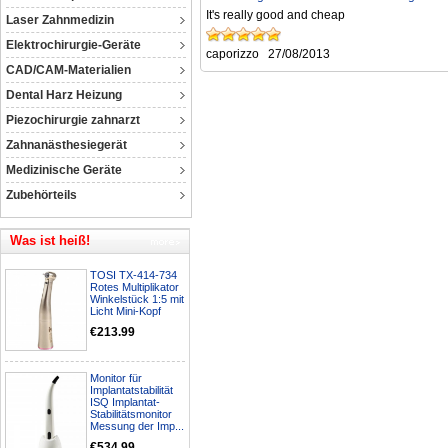
It's really good and cheap
Laser Zahnmedizin
Elektrochirurgie-Geräte
caporizzo
27/08/2013
CAD/CAM-Materialien
Dental Harz Heizung
Piezochirurgie zahnarzt
Zahnanästhesiegerät
Medizinische Geräte
Zubehörteils
Was ist heiß!
TOSI TX-414-734
Rotes Multiplikator
Winkelstück 1:5 mit
Licht Mini-Kopf
€213.99
Monitor für
Implantatstabilität
ISQ Implantat-
Stabilitätsmonitor
Messung der Imp...
€534.99