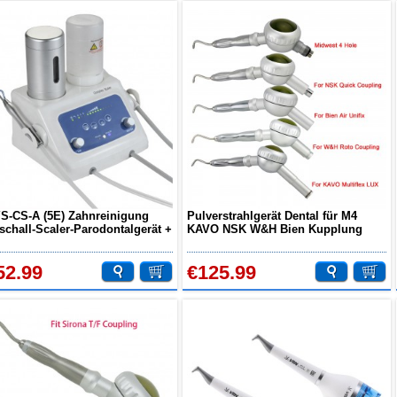
S-CS-A (5E) Zahnreinigung
Pulverstrahlgerät Dental für M4
aschall-Scaler-Parodontalgerät +
KAVO NSK W&H Bien Kupplung
erpoliturfunktion
52.99
€125.99