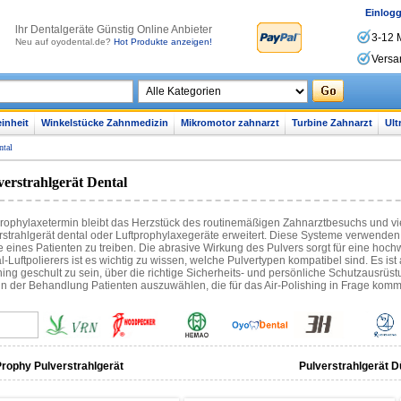
Einlog
lhr Dentalgeräte Günstig Online Anbieter
3-12 
Neu auf oyodental.de?
Hot Produkte anzeigen!
Versa
inheit
Winkelstücke Zahnmedizin
Mikromotor zahnarzt
Turbine Zahnarzt
Ult
ntal
verstrahlgerät Dental
rophylaxetermin bleibt das Herzstück des routinemäßigen Zahnarztbesuchs und vi
rstrahlgerät dental oder Luftprophylaxegeräte erweitert. Diese Systeme verwenden 
 eines Patienten zu treiben. Die abrasive Wirkung des Pulvers sorgt für eine hochw
l-Luftpolierers ist es wichtig zu wissen, welche Pulvertypen kompatibel sind. Es i
hing geschult zu sein, über die richtige Sicherheits- und persönliche Schutzausrüst
n der Behandlung Patienten auszuwählen, die für das Air-Polishing in Frage kom
Prophy Pulverstrahlgerät
Pulverstrahlgerät 