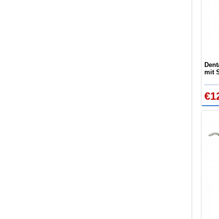
Dent
mit 
€1