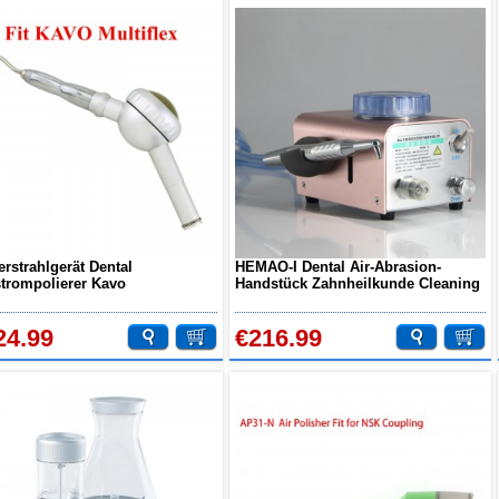
erstrahlgerät Dental
HEMAO-I Dental Air-Abrasion-
strompolierer Kavo
Handstück Zahnheilkunde Cleaning
lamiento Rápido Kompatibel
Sandstrahl-Scaler 4 Loch
24.99
€216.99