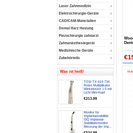
Laser Zahnmedizin
Elektrochirurgie-Geräte
CAD/CAM-Materialien
Dental Harz Heizung
Piezochirurgie zahnarzt
Wood
Dent
Zahnanästhesiegerät
der 
Medizinische Geräte
€1
Zubehörteils
Was ist heiß!
TOSI TX-414-734
Rotes Multiplikator
Winkelstück 1:5 mit
Licht Mini-Kopf
€213.99
Monitor für
Implantatstabilität
ISQ Implantat-
Stabilitätsmonitor
Messung der Imp...
€534.99