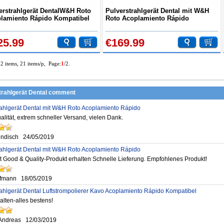
erstrahlgerät DentalW&H Roto
Pulverstrahlgerät Dental mit W&H
lamiento Rápido Kompatibel
Roto Acoplamiento Rápido
25.99
€169.99
32 items, 21 items/p, Page:
1
/2.
trahlgerät Dental comment
rahlgerät Dental mit W&H Roto Acoplamiento Rápido
lität, extrem schneller Versand, vielen Dank.
ndisch
24/05/2019
rahlgerät Dental mit W&H Roto Acoplamiento Rápido
it Good & Quality-Produkt erhalten Schnelle Lieferung. Empfohlenes Produkt!
ffmann
18/05/2019
rahlgerät Dental Luftstrompolierer Kavo Acoplamiento Rápido Kompatibel
alten-alles bestens!
Andreas
12/03/2019