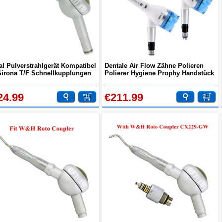
al Pulverstrahlgerät Kompatibel
Dentale Air Flow Zähne Polieren
Sirona T/F Schnellkupplungen
Polierer Hygiene Prophy Handstück
2/4 Löcher
24.99
€211.99