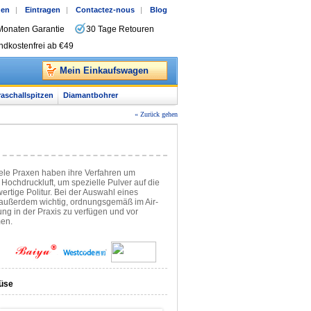
gen
|
Eintragen
|
Contactez-nous
|
Blog
Monaten Garantie
30 Tage Retouren
ndkostenfrei ab €49
Mein Einkaufswagen
raschallspitzen
Diamantbohrer
« Zurück gehen
ele Praxen haben ihre Verfahren um
Hochdruckluft, um spezielle Pulver auf die
ertige Politur. Bei der Auswahl eines
st außerdem wichtig, ordnungsgemäß im Air-
ung in der Praxis zu verfügen und vor
men.
Düse