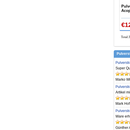
Pulv
Acop
€1
Total:
Pulvers
Pulverst
Super Qua
Marko Wi
Pulverst
Artikel m
Mark Ho
Pulverst
Ware erh
Günther 