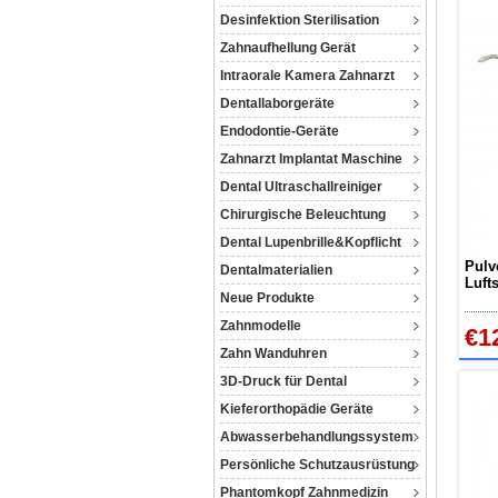
Desinfektion Sterilisation
Zahnaufhellung Gerät
Intraorale Kamera Zahnarzt
Dentallaborgeräte
Endodontie-Geräte
Zahnarzt Implantat Maschine
Dental Ultraschallreiniger
Chirurgische Beleuchtung
Dental Lupenbrille&Kopflicht
Pulv
Dentalmaterialien
Luft
Neue Produkte
Acop
Zahnmodelle
€1
Zahn Wanduhren
3D-Druck für Dental
Kieferorthopädie Geräte
Abwasserbehandlungssystem
Persönliche Schutzausrüstung
Phantomkopf Zahnmedizin