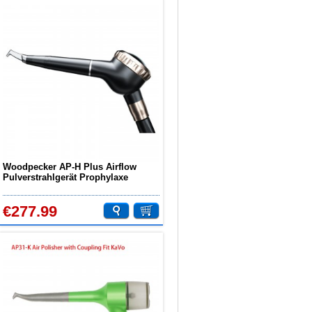
Woodpecker AP-H Plus Airflow
Pulverstrahlgerät Prophylaxe
Handstück supragingival /
subgingival
€277.99