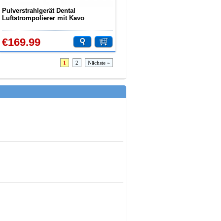
Pulverstrahlgerät Dental
Luftstrompolierer mit Kavo
Acoplamiento Rápido
€169.99
1
2
Nächste »