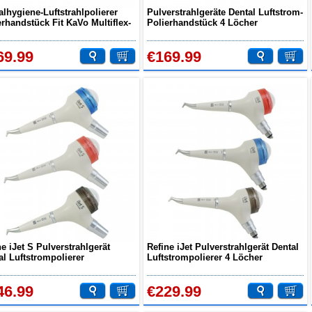
alhygiene-Luftstrahlpolierer
Pulverstrahlgeräte Dental Luftstrom-
erhandstück Fit KaVo Multiflex-
Polierhandstück 4 Löcher
plung
69.99
€169.99
ne iJet S Pulverstrahlgerät
Refine iJet Pulverstrahlgerät Dental
al Luftstrompolierer
Luftstrompolierer 4 Löcher
atibel mit KaVo MULTIflex
lamiento
46.99
€229.99