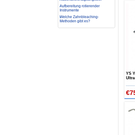
Instrumente
Welche Zahnbleaching-
Methoden gibt es?
Was ist bei der Aufbereitung von
Hand- und Winkelstücken zu
beachten?
Wie können erhöhte
Koloniezahlen im Wasser
dauerhaft reduziert werden?
Was ist beim Kauf eines
zahnarzt Ultraschallgerätes zu
beachten?
Zahnaufhellung FAQ
Was ist Medical Dental
YS Y
Tourismus und wie es Ihnen
Ultr
helfen kann
Pulv
Wie zur Prävention und
€7
Behandlung Dental Unfälle
Dentale Polymerisationslampe
Parodontologie als
Schlüsseldisziplin der Zukunft