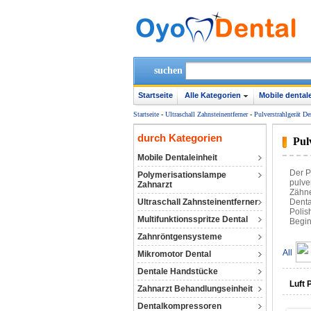
suchen
Startseite
Alle Kategorien
Mobile dentale
Startseite
-
Ultraschall Zahnsteinentferner
-
Pulverstrahlgerät De
durch Kategorien
Pul
Mobile Dentaleinheit
Der P
Polymerisationslampe
pulve
Zahnarzt
Zähne
Ultraschall Zahnsteinentferner
Denta
Polis
Multifunktionsspritze Dental
Begin
Zahnröntgensysteme
All
Mikromotor Dental
Dentale Handstücke
Luft 
Zahnarzt Behandlungseinheit
Dentalkompressoren‎