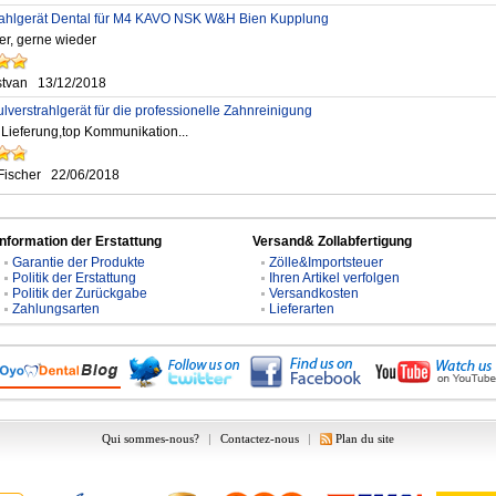
rahlgerät Dental für M4 KAVO NSK W&H Bien Kupplung
er, gerne wieder
stvan
13/12/2018
lverstrahlgerät für die professionelle Zahnreinigung
 Lieferung,top Kommunikation...
Fischer
22/06/2018
Information der Erstattung
Versand& Zollabfertigung
Garantie der Produkte
Zölle&Importsteuer
Politik der Erstattung
Ihren Artikel verfolgen
Politik der Zurückgabe
Versandkosten
Zahlungsarten
Lieferarten
Qui sommes-nous?
|
Contactez-nous
|
Plan du site