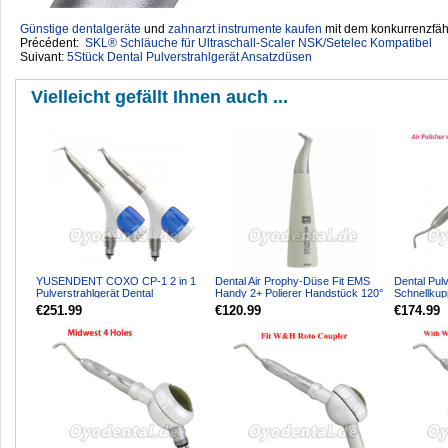
Günstige dentalgeräte
‎ und
zahnarzt instrumente kaufen
mit dem konkurrenzfähi
Précédent:
SKL® Schläuche für Ultraschall-Scaler NSK/Setelec Kompatibel
Suivant:
5Stück Dental Pulverstrahlgerät Ansatzdüsen
Vielleicht gefällt Ihnen auch ...
YUSENDENT COXO CP-1 2 in 1
Dental Air Prophy-Düse Fit EMS
Dental Pulv
Pulverstrahlgerät Dental
Handy 2+ Polierer Handstück 120°
Schnellkup
(Supragingival + Subgingival...
Kopf
Sirona
€251.99
€120.99
€174.99