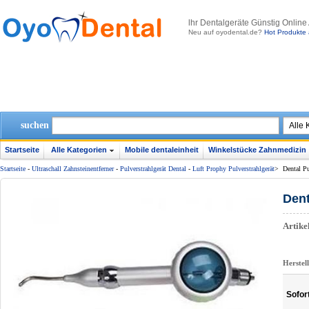
lhr Dentalgeräte Günstig Online
Neu auf oyodental.de?
Hot Produkte 
suchen
Startseite
Alle Kategorien
Mobile dentaleinheit
Winkelstücke Zahnmedizin
Startseite
-
Ultraschall Zahnsteinentferner
-
Pulverstrahlgerät Dental
-
Luft Prophy Pulverstrahlgerät
>
Dental Pu
Dent
Artik
Herstel
Sofor